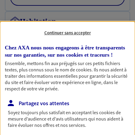
Habitation
Votre logement est unique, comme vous. Le
Continuer sans accepter
contrat Ma Maison assure votre sérénité en
protégeant ce qui vous tient à coeur.
Chez AXA nous nous engageons à être transparents
Découvrir l'offre Habitation
sur nos garanties, sur nos
cookies et traceurs
!
Ensemble, mettons fin aux préjugés sur ces petits fichiers
OBTENIR UN TARIF EN LIGNE
textes, plus connus sous le nom de
cookies
. Ils nous aident à
traiter des informations essentielles pour garantir la sécurité
du site et faire évoluer votre expérience en ligne, dans le
respect de votre vie privée.
Garantie Accidents de la Vie
Bricoleuse, féru de jardinage, pâtissier en herbe
Partagez vos attentes
ou grande lectrice… personne n'est à l'abri d'un
accident du quotidien. Avec Ma Protection
Soyez toujours plus satisfait en acceptant les
cookies
de
Accident, protégez votre qualité de vie et vos
mesure d’audience et d’avis utilisateurs qui nous aident à
revenus.
faire évoluer nos offres et nos services.