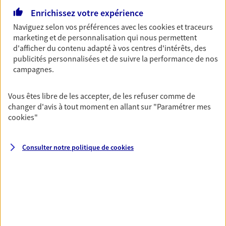
Découvrir l'offre Garantie Accidents de la Vie
Enrichissez votre expérience
OBTENIR UN TARIF EN LIGNE
Naviguez selon vos préférences avec les
cookies et traceurs
marketing et de personnalisation qui nous permettent
d'afficher du contenu adapté à vos centres d'intérêts, des
publicités personnalisées et de suivre la performance de nos
Multirisque Entreprise
campagnes.
Gagnez en simplicité et en sérénité avec votre
assurance multirisque entreprise. Un contrat
unique pour protéger vos locaux, matériels pro,
Vous êtes libre de les accepter, de les refuser comme de
équipements et stocks… sans oublier votre
changer d'avis à tout moment en allant sur
"Paramétrer mes
responsabilité civile.
cookies
"
Découvrir l'offre Multirisque Entreprise
Consulter notre politique de
cookies
DEMANDER UN DEVIS
VOIR TOUTES NOS OFFRES