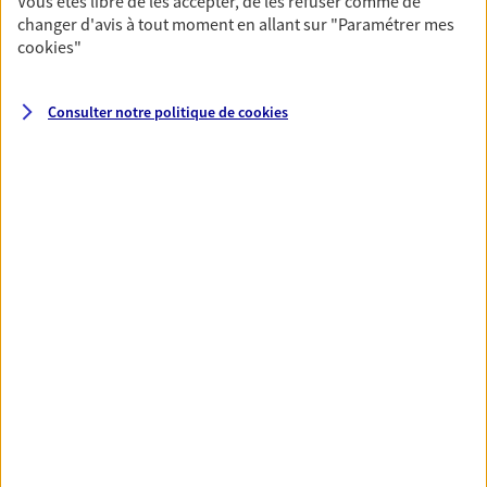
Vous êtes libre de les accepter, de les refuser comme de
changer d'avis à tout moment en allant sur
"Paramétrer mes
cookies
"
Nos expertises
Consulter notre politique de
cookies
Accompagner les
professionnels et les
entreprises
Comme vous, nous sommes des indépendants.
Nous bâtissons ensemble des solutions
cohérentes pour protéger votre activité, vos
collaborateurs... mais aussi vous-même et votre
famille.
Proposer des solutions de
complémentaire santé
Que vous soyez étudiant, fonctionnaire,
retraité… Nous vous accompagnons pour vous