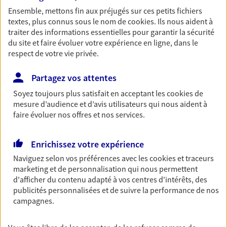
Ensemble, mettons fin aux préjugés sur ces petits fichiers
Découvrir l'offre Multirisque Entreprise
textes, plus connus sous le nom de
cookies
. Ils nous aident à
DEMANDER UN DEVIS
traiter des informations essentielles pour garantir la sécurité
du site et faire évoluer votre expérience en ligne, dans le
respect de votre vie privée.
Habitation
Partagez vos attentes
Votre logement est unique, comme vous. Le
Soyez toujours plus satisfait en acceptant les
cookies
de
contrat Ma Maison assure votre sérénité en
mesure d’audience et d’avis utilisateurs qui nous aident à
protégeant ce qui vous tient à coeur.
faire évoluer nos offres et nos services.
Découvrir l'offre Habitation
Enrichissez votre expérience
OBTENIR UN TARIF EN LIGNE
Naviguez selon vos préférences avec les
cookies et traceurs
marketing et de personnalisation qui nous permettent
d'afficher du contenu adapté à vos centres d'intérêts, des
VOIR TOUTES NOS OFFRES
publicités personnalisées et de suivre la performance de nos
campagnes.