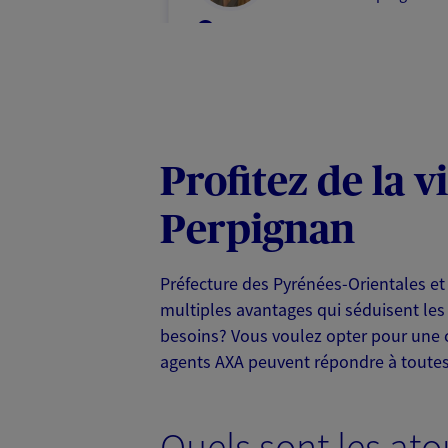
66000 Perpignan
07 86 76 44 53
VOIR NOTRE S
Profitez de la 
Perpignan
Clv Assurances 
Agent Général d'assurance
Préfecture des Pyrénées-Orientales e
multiples avantages qui séduisent les
1 Rue Ambroise Croizat, 66000 Pe
Horaires :
Fermé
besoins? Vous voulez opter pour une 
Ouvre à 09:00
agents AXA peuvent répondre à toutes
04 68 34 94 11
Quels sont les at