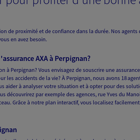
ce exclusif AXA France
ion de proximité et de confiance dans la durée. Nos agents
vous en avez besoin.
NOUS CONTACTER
'assurance AXA à Perpignan?
VOIR NOTRE SITE WEB
on à Perpignan? Vous envisagez de souscrire une assuranc
E (07012462); EI WATTELIER
r les accidents de la vie? À Perpignan, nous avons 18 agen
s aider à analyser votre situation et à opter pour des solut
ous découvrirez par exemple des agences, rue Yves du Mano
u. Grâce à notre plan interactif, vous localisez facilement
 exclusif AXA Prévoyance &
ignan
nnedy 1er Etage, 66100