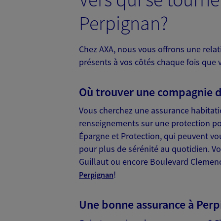
Agents Généraux d'assuran
Perpignan?
3 Quai Nobel, 66000 Perpignan
Horaires :
Fermé
Ouvre à 09:00
Chez AXA, nous vous offrons une relat
présents à vos côtés chaque fois que 
04 68 34 44 09
Où trouver une compagnie d
PRENDRE RENDEZ-VOUS
Vous cherchez une assurance habitati
N° Orias * (orias.fr) : EI PALEM CHRISTOPH
renseignements sur une protection pou
MICHAEL (11063740)
Épargne et Protection, qui peuvent vou
pour plus de sérénité au quotidien. V
Guillaut ou encore Boulevard Clemencea
David Gabay
!
Perpignan
Agent général d'assurance
Patrimoine
Une bonne assurance à Perp
7 Rue Edme Mariotte Immeuble Ke
Perpignan