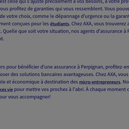
t celle qui s'ajuste précisément à vos besoins, à votre profi
ous profitez de garanties qui vous ressemblent. Vous pouv
 de votre choix, comme le dépannage d'urgence ou la garan
ement conçues pour les
. Chez AXA, vous trouverez a
étudiants
NOUS CONTACTER
Quelle que soit votre situation, nos agents d'assurance à P
t.
ITE WEB
rs pour bénéficier d'une assurance à Perpignan, profitez-en
er des solutions bancaires avantageuses. Chez AXA, vous 
rrier
mple et économique à destination des
. N
micro-entrepreneurs
 exclusif AXA France
pour mettre vos proches à l'abri. À chaque moment d
ces vie
pour vous accompagner!
0 Perpignan