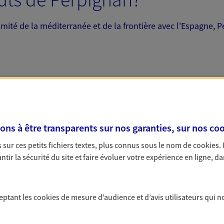
ITE WEB
ximité de la méditerranée et de la frontière avec l'Espagne, 
nces
avec de nombreux sites singuliers, dont :
 exclusif AXA France
ale de l'enceinte de la ville;
07, 66002 Perpignan Cedex
 située rue de l'Horloge;
s à être transparents sur nos garanties, sur nos
coo
 aussi surnommé Campo Santo;
sur ces petits fichiers textes, plus connus sous le nom de
cookies
.
 Saint-Jean;
tir la sécurité du site et faire évoluer votre expérience en ligne, da
o…
NOUS CONTACTER
statues d'Aristide Maillol, les commerces catalans typiques, 
VOIR NOTRE SITE WEB
e. La rayonnante, la Catalane… Perpignan ne manque pas 
ceptant les
cookies
de mesure d’audience et d’avis utilisateurs qui n
 Ville d'Art et d'Histoire et Patrimoine 20e siècle, cette co