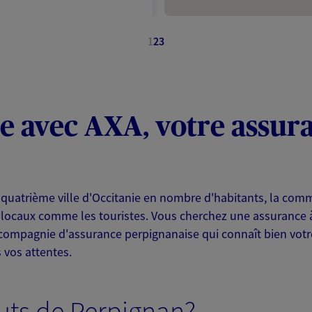
1
2
3
NOUS CONTACTER
ITE WEB
vie avec AXA, votre assur
Sarl
 exclusif AXA France
t quatrième ville d'Occitanie en nombre d'habitants, la c
 locaux comme les touristes. Vous cherchez une assurance 
rpignan
compagnie d'assurance perpignanaise qui connaît bien votre
 vos attentes.
NOUS CONTACTER
outs de Perpignan?