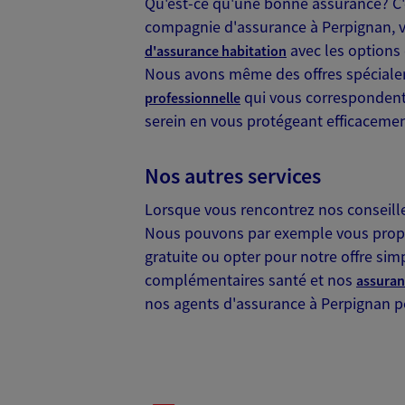
Qu'est-ce qu'une bonne assurance? C'es
Horaires :
Fermé
compagnie d'assurance à Perpignan, v
Ouvre à 09:00
avec les options
d'assurance habitation
Nous avons même des offres spécial
06 78 82 74 64
qui vous correspondent. 
professionnelle
serein en vous protégeant efficacemen
VOIR NOTRE S
N° Orias * (orias.fr) : 10053631
Nos autres services
Lorsque vous rencontrez nos conseille
Nous pouvons par exemple vous propos
Bourrier Et Bou
gratuite ou opter pour notre offre si
Agent Général d'assurance
complémentaires santé et nos
assuran
nos agents d'assurance à Perpignan 
30 Bd Clemenceau Bp 60502, 6600
Horaires :
Fermé
Ouvre à 09:00