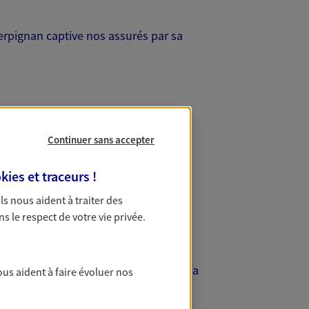
Perpignan captive nos assurés par sa
Continuer sans accepter
kies et traceurs
!
 Ils nous aident à traiter des
ns le respect de votre vie privée.
la rue Paratilla, ainsi que les
de surnoms qui mettent en lumière sa
ous aident à faire évoluer nos
mmune révèle un étonnant mélange entre