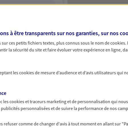
ITE WEB
s à être transparents sur nos garanties, sur nos
coo
sur ces petits fichiers textes, plus connus sous le nom de
cookies
.
rlee
tir la sécurité du site et faire évoluer votre expérience en ligne, da
Protection
ceptant les
cookies
de mesure d’audience et d’avis utilisateurs qui n
NOUS CONTACTER
ITE WEB
nce
c les
cookies et traceurs
marketing et de personnalisation qui nous
es publicités personnalisées et de suivre la performance de nos cam
 les refuser comme de changer d'avis à tout moment en allant sur
"P