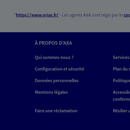
*
https://www.orias.fr/
- Les agents AXA sont régis par le
cod
À PROPOS D'AXA
Qui sommes-nous ?
Services
Configuration et sécurité
Plan du 
Données personnelles
Politiqu
Mentions légales
Accessibi
conform
Faire une réclamation
Résilier