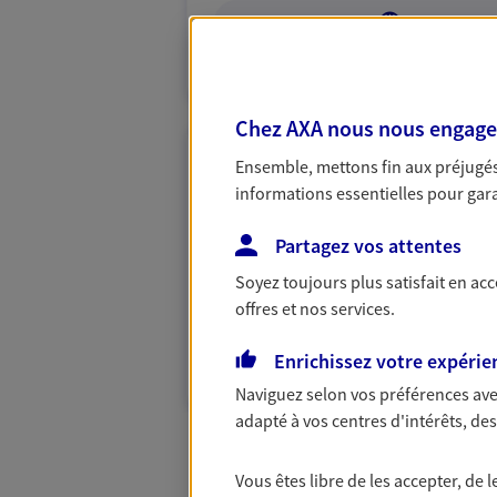
VOIR NOTRE S
N° Orias * (orias.fr) : 23006376
Chez AXA nous nous engageon
Ensemble, mettons fin aux préjugés 
Cecile Molle Do
informations essentielles pour garan
Conseiller AXA Epargne et 
Partagez vos attentes
66670 Bages
Soyez toujours plus satisfait en ac
06 84 54 27 70
offres et nos services.
VOIR NOTRE S
Enrichissez votre expérie
Naviguez selon vos préférences ave
adapté à vos centres d'intérêts, d
Vous êtes libre de les accepter, de