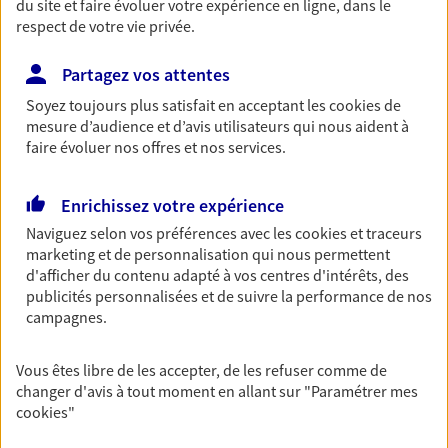
du site et faire évoluer votre expérience en ligne, dans le
entreprises
respect de votre vie privée.
Comme vous, nous sommes des indépendants. Nous
bâtissons ensemble des solutions cohérentes pour
Partagez vos attentes
protéger votre activité, vos collaborateurs... mais aussi
Soyez toujours plus satisfait en acceptant les
cookies
de
vous-même et votre famille.
mesure d’audience et d’avis utilisateurs qui nous aident à
faire évoluer nos offres et nos services.
Accompagner vos projets de
Enrichissez votre expérience
vie
Naviguez selon vos préférences avec les
cookies et traceurs
Achat immobilier, installation, départ à la retraite…
marketing et de personnalisation qui nous permettent
Autant de moments de vie qui nécessitent des solutions
d'afficher du contenu adapté à vos centres d'intérêts, des
d'assurance et d'épargne. Recevez un conseil d'expert
publicités personnalisées et de suivre la performance de nos
cohérent avec vos besoins
campagnes.
Vous êtes libre de les accepter, de les refuser comme de
Vous aider à constituer une
changer d'avis à tout moment en allant sur
"Paramétrer mes
épargne
cookies
"
De nombreuses solutions s'offrent à vous pour faire