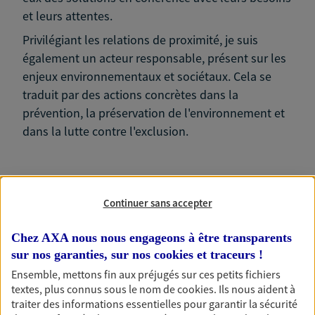
et leurs attentes.
Privilégiant les relations de proximité, je suis
également un acteur responsable, présent sur les
enjeux environnementaux et sociétaux. Cela se
traduit par des actions concrètes dans la
prévention, la préservation de l'environnement et
dans la lutte contre l'exclusion.
Continuer sans accepter
Nos expertises
Chez AXA nous nous engageons à être transparents
sur nos garanties, sur nos
cookies et traceurs
!
Ensemble, mettons fin aux préjugés sur ces petits fichiers
Accompagner les
textes, plus connus sous le nom de
cookies
. Ils nous aident à
professionnels et les
traiter des informations essentielles pour garantir la sécurité