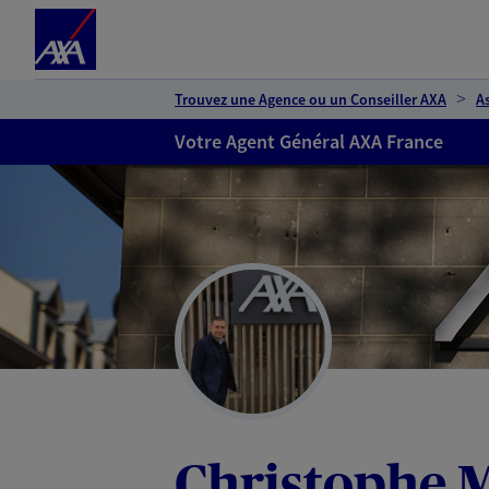
Espace client
Accéder au contenu principal
Accéder au pied de page
Trouvez une Agence ou un Conseiller AXA
A
Votre Agent Général AXA France
Christophe 