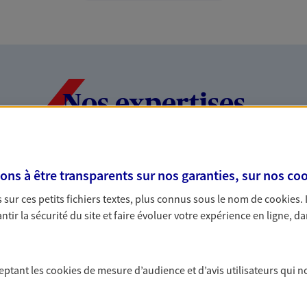
Nos expertises
dans la durée et la
Accompagner l
s à être transparents sur nos garanties, sur nos
coo
entreprises
sur ces petits fichiers textes, plus connus sous le nom de
cookies
.
tir la sécurité du site et faire évoluer votre expérience en ligne, da
rojets de vie tout au long de
Comme vous, nous s
us concevons notre métier : dans
bâtissons ensemble 
 C'est en apprenant à vous
votre activité, vos c
ceptant les
cookies
de mesure d’audience et d’avis utilisateurs qui n
s de meilleures solutions.
votre famille.