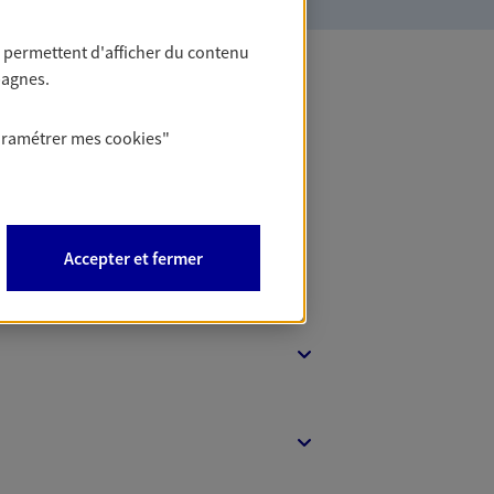
 permettent d'afficher du contenu
pagnes.
 Banque
aramétrer mes
cookies
"
Accepter et fermer