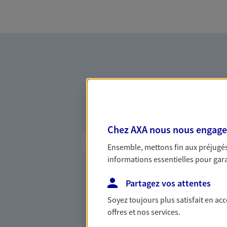
Vous accompagner 
Chez AXA nous nous engageon
confiance
Ensemble, mettons fin aux préjugés 
informations essentielles pour garan
Vous accompagner dans vos p
votre vie, c'est ainsi que no
Partagez vos attentes
la confiance et la proximité.
Soyez toujours plus satisfait en ac
connaître que nous proposon
offres et nos services.