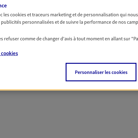
nce
c les
cookies et traceurs
marketing et de personnalisation qui nous
es publicités personnalisées et de suivre la performance de nos cam
 nos offres Assurance &
 les refuser comme de changer d'avis à tout moment en allant sur
"P
e
cookies
PARTICULIERS
PRO & ENTREPRISES
Personnaliser les cookies