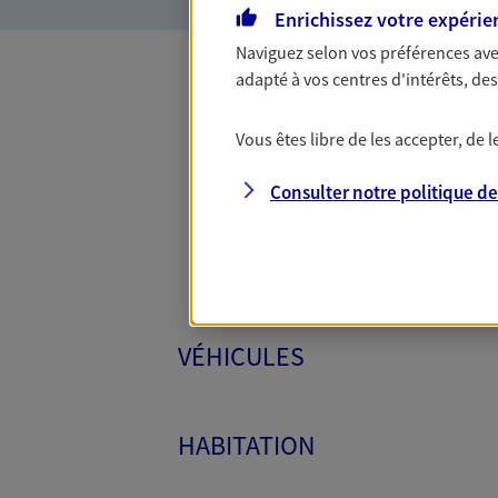
Enrichissez votre expérie
Naviguez selon vos préférences ave
adapté à vos centres d'intérêts, d
Toutes
Vous êtes libre de les accepter, de
Consulter notre politique d
VÉHICULES
HABITATION