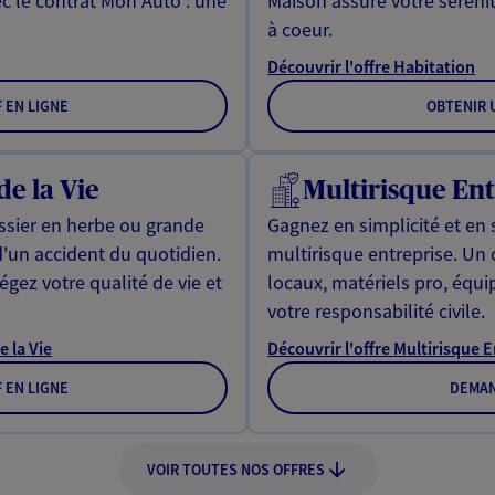
ec le contrat Mon Auto : une
Maison assure votre sérénit
à coeur.
Découvrir l'offre Habitation
F EN LIGNE
OBTENIR U
de la Vie
Multirisque Ent
issier en herbe ou grande
Gagnez en simplicité et en 
d'un accident du quotidien.
multirisque entreprise. Un
gez votre qualité de vie et
locaux, matériels pro, équ
votre responsabilité civile.
e la Vie
Découvrir l'offre Multirisque 
F EN LIGNE
DEMAN
VOIR TOUTES NOS OFFRES