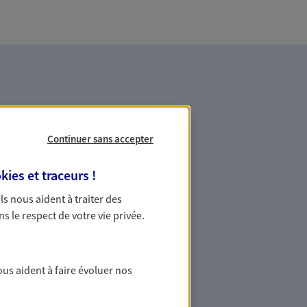
Continuer sans accepter
es professionnels et les
kies et traceurs
!
 Ils nous aident à traiter des
ns le respect de votre vie privée.
ommes des indépendants. Nous
des solutions cohérentes pour protéger
ollaborateurs... mais aussi vous-même et
ous aident à faire évoluer nos