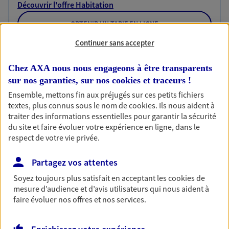
Découvrir l'offre Habitation
OBTENIR UN TARIF EN LIGNE
Continuer sans accepter
Garantie Accidents de la Vie
Chez AXA nous nous engageons à être transparents
Bricoleuse, féru de jardinage, pâtissier en herbe
sur nos garanties, sur nos
cookies et traceurs
!
ou grande lectrice… personne n'est à l'abri d'un
Ensemble, mettons fin aux préjugés sur ces petits fichiers
accident du quotidien. Avec Ma Protection
textes, plus connus sous le nom de
cookies
. Ils nous aident à
Accident, protégez votre qualité de vie et vos
traiter des informations essentielles pour garantir la sécurité
revenus.
du site et faire évoluer votre expérience en ligne, dans le
respect de votre vie privée.
Découvrir l'offre Garantie Accidents de la Vie
Partagez vos attentes
OBTENIR UN TARIF EN LIGNE
Soyez toujours plus satisfait en acceptant les
cookies
de
mesure d’audience et d’avis utilisateurs qui nous aident à
faire évoluer nos offres et nos services.
Multirisque Entreprise
Gagnez en simplicité et en sérénité avec votre
assurance multirisque entreprise. Un contrat