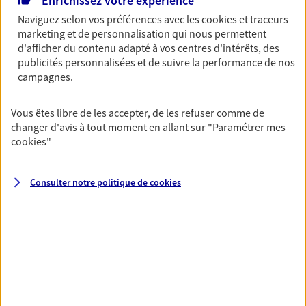
Enrichissez votre expérience
unique pour protéger vos locaux, matériels pro,
Naviguez selon vos préférences avec les
cookies et traceurs
équipements et stocks… sans oublier votre
marketing et de personnalisation qui nous permettent
responsabilité civile.
d'afficher du contenu adapté à vos centres d'intérêts, des
publicités personnalisées et de suivre la performance de nos
Découvrir l'offre Multirisque Entreprise
campagnes.
DEMANDER UN DEVIS
Vous êtes libre de les accepter, de les refuser comme de
changer d'avis à tout moment en allant sur
"Paramétrer mes
cookies
"
VOIR TOUTES NOS OFFRES
Consulter notre politique de
cookies
Nos expertises
Vous accompagner dans la