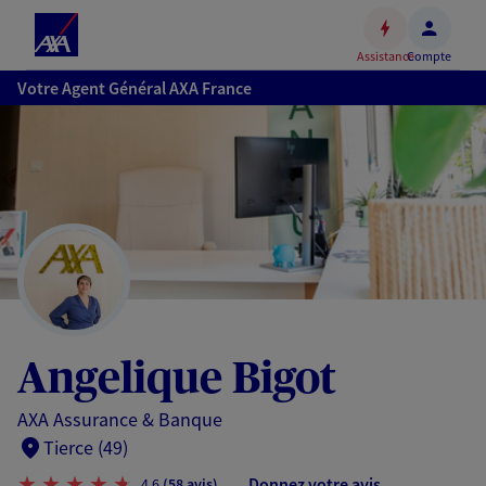
Espace
client
Assistance
Compte
Accéder
Votre Agent Général AXA France
au
contenu
principal
Accéder
au
pied
de
page
Angelique Bigot
AXA Assurance & Banque
Tierce (49)
Donnez votre avis
4,6
(58 avis)