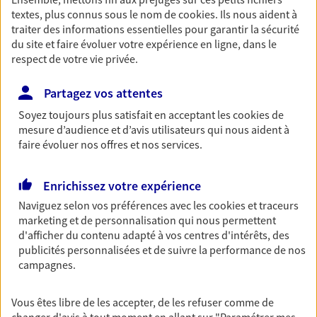
NOUS CONTACTER
textes, plus connus sous le nom de
cookies
. Ils nous aident à
traiter des informations essentielles pour garantir la sécurité
du site et faire évoluer votre expérience en ligne, dans le
Garantie Accidents de la Vie
respect de votre vie privée.
Bricoleuse, féru de jardinage, pâtissier en herbe
Partagez vos attentes
ou grande lectrice… personne n'est à l'abri d'un
accident du quotidien. Avec Ma Protection
Soyez toujours plus satisfait en acceptant les
cookies
de
Accident, protégez votre qualité de vie et vos
mesure d’audience et d’avis utilisateurs qui nous aident à
revenus.
faire évoluer nos offres et nos services.
Découvrir l'offre Garantie Accidents de le Vie
Enrichissez votre expérience
OBTENIR UN TARIF EN LIGNE
Naviguez selon vos préférences avec les
cookies et traceurs
marketing et de personnalisation qui nous permettent
d'afficher du contenu adapté à vos centres d'intérêts, des
Assurance prêt immobilier
publicités personnalisées et de suivre la performance de nos
campagnes.
Un projet immobilier ? Un emprunt en cours ? De
belles économies possibles sur votre budget
immobilier en confiant votre assurance de prêt à
Vous êtes libre de les accepter, de les refuser comme de
AXA !
changer d'avis à tout moment en allant sur
"Paramétrer mes