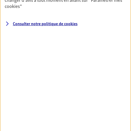
cookies
"
NOUS CONTACTER
Consulter notre politique de
cookies
Compte bancaire
Un compte bancaire qui vous accompagne au
quotidien, une appli intelligente à consulter au
jour le jour.
Découvrir l'offre Compte bancaire
NOUS CONTACTER
VOIR TOUTES NOS OFFRES