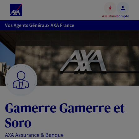
Espace
client
Assistance
Compte
Accéder
Vos Agents Généraux AXA France
au
contenu
principal
Accéder
au
pied
de
page
Gamerre Gamerre et
Soro
AXA Assurance & Banque