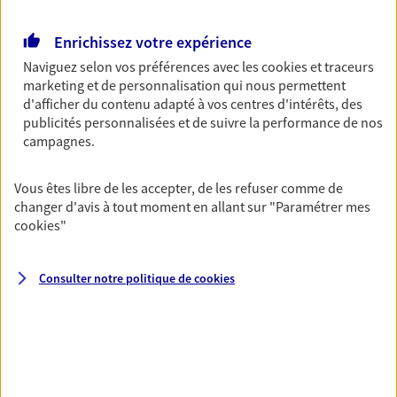
OBTENIR UN TARIF EN LIGNE
Enrichissez votre expérience
Naviguez selon vos préférences avec les
cookies et traceurs
marketing et de personnalisation qui nous permettent
Multirisque Entreprise
d'afficher du contenu adapté à vos centres d'intérêts, des
Gagnez en simplicité et en sérénité avec votre
publicités personnalisées et de suivre la performance de nos
assurance multirisque entreprise. Un contrat
campagnes.
unique pour protéger vos locaux, matériels pro,
équipements et stocks… sans oublier votre
Vous êtes libre de les accepter, de les refuser comme de
responsabilité civile.
changer d'avis à tout moment en allant sur
"Paramétrer mes
cookies
"
Découvrir l'offre Multirisque Entreprise
DEMANDER UN DEVIS
Consulter notre politique de
cookies
VOIR TOUTES NOS OFFRES