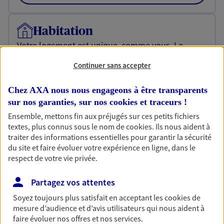
Habitation
Votre logement est unique, comme vous. Le
contrat Ma Maison assure votre sérénité en
Continuer sans accepter
protégeant ce qui vous tient à coeur.
Découvrir l'offre Habitation
Chez AXA nous nous engageons à être transparents
sur nos garanties, sur nos
cookies et traceurs
!
OBTENIR UN TARIF EN LIGNE
Ensemble, mettons fin aux préjugés sur ces petits fichiers
textes, plus connus sous le nom de
cookies
. Ils nous aident à
traiter des informations essentielles pour garantir la sécurité
Garantie Accidents de la Vie
du site et faire évoluer votre expérience en ligne, dans le
Bricoleuse, féru de jardinage, pâtissier en herbe
respect de votre vie privée.
ou grande lectrice… personne n'est à l'abri d'un
accident du quotidien. Avec Ma Protection
Partagez vos attentes
Accident, protégez votre qualité de vie et vos
Soyez toujours plus satisfait en acceptant les
cookies
de
revenus.
mesure d’audience et d’avis utilisateurs qui nous aident à
faire évoluer nos offres et nos services.
Découvrir l'offre Garantie Accidents de la Vie