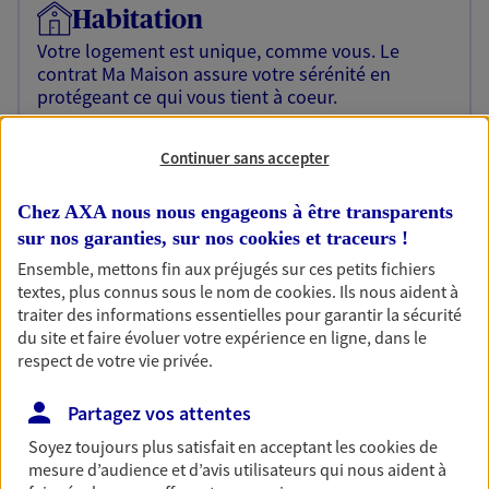
Habitation
Votre logement est unique, comme vous. Le
contrat Ma Maison assure votre sérénité en
protégeant ce qui vous tient à coeur.
Découvrir l'offre Habitation
Continuer sans accepter
OBTENIR UN TARIF EN LIGNE
Chez AXA nous nous engageons à être transparents
sur nos garanties, sur nos
cookies et traceurs
!
Garantie Accidents de la Vie
Ensemble, mettons fin aux préjugés sur ces petits fichiers
textes, plus connus sous le nom de
cookies
. Ils nous aident à
Bricoleuse, féru de jardinage, pâtissier en herbe
traiter des informations essentielles pour garantir la sécurité
ou grande lectrice… personne n'est à l'abri d'un
du site et faire évoluer votre expérience en ligne, dans le
accident du quotidien. Avec Ma Protection
respect de votre vie privée.
Accident, protégez votre qualité de vie et vos
revenus.
Partagez vos attentes
Découvrir l'offre Garantie Accidents de la Vie
Soyez toujours plus satisfait en acceptant les
cookies
de
mesure d’audience et d’avis utilisateurs qui nous aident à
OBTENIR UN TARIF EN LIGNE