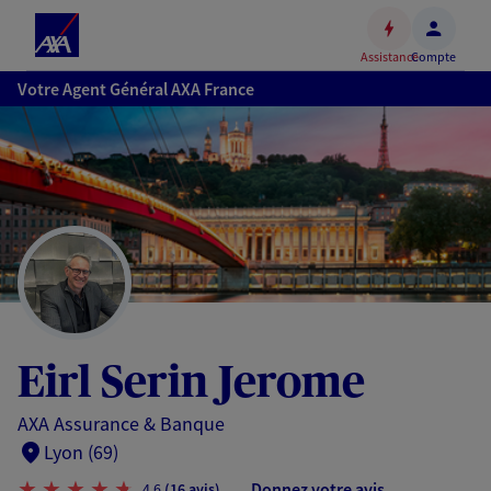
Espace
client
Assistance
Compte
Accéder
Votre Agent Général AXA France
au
contenu
principal
Accéder
au
pied
de
page
Eirl Serin Jerome
AXA Assurance & Banque
Lyon (69)
Donnez votre avis
4,6
(16 avis)