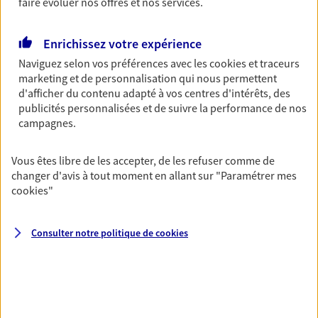
faire évoluer nos offres et nos services.
Enrichissez votre expérience
Multirisque Entreprise
Naviguez selon vos préférences avec les
cookies et traceurs
Gagnez en simplicité et en sérénité avec votre
marketing et de personnalisation qui nous permettent
assurance multirisque entreprise. Un contrat
d'afficher du contenu adapté à vos centres d'intérêts, des
unique pour protéger vos locaux, matériels pro,
publicités personnalisées et de suivre la performance de nos
équipements et stocks… sans oublier votre
campagnes.
responsabilité civile.
Découvrir l'offre Multirisque Entreprise
Vous êtes libre de les accepter, de les refuser comme de
changer d'avis à tout moment en allant sur
"Paramétrer mes
DEMANDER UN DEVIS
cookies
"
Consulter notre politique de
cookies
VOIR TOUTES NOS OFFRES