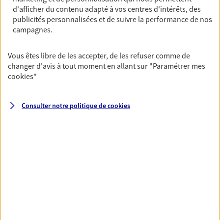
d'afficher du contenu adapté à vos centres d'intérêts, des
De nombreuses solutions s'offrent à vous pour faire
publicités personnalisées et de suivre la performance de nos
fructifier votre épargne. Laquelle correspond à vos
campagnes.
objectifs ? Rien ne remplace les conseils d'un expert :
Assurance vie, PER, Livret… Faisons le point ensemble !
Vous êtes libre de les accepter, de les refuser comme de
changer d'avis à tout moment en allant sur
"Paramétrer mes
cookies
"
Préparer votre avenir
Anticipez les imprévus et sécurisez votre futur grâce à
nos différentes solutions. Nous vous accompagnons
Consulter notre politique de
cookies
dans vos projets de vie en privilégiant une relation de
confiance et de proximité.
Toutes nos solutions
Prévoyance & Patrimoine