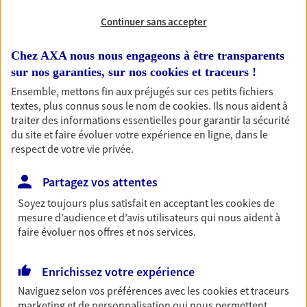
professionnels et les
Continuer sans accepter
entreprises
Comme vous, nous sommes des indépendants. Nous
Chez AXA nous nous engageons à être transparents
bâtissons ensemble des solutions cohérentes pour
sur nos garanties, sur nos
cookies et traceurs
!
protéger votre activité, vos collaborateurs... mais aussi
Ensemble, mettons fin aux préjugés sur ces petits fichiers
vous-même et votre famille.
textes, plus connus sous le nom de
cookies
. Ils nous aident à
traiter des informations essentielles pour garantir la sécurité
du site et faire évoluer votre expérience en ligne, dans le
Accompagner vos projets de
respect de votre vie privée.
vie
Partagez vos attentes
Achat immobilier, installation, départ à la retraite…
Soyez toujours plus satisfait en acceptant les
cookies
de
Autant de moments de vie qui nécessitent des solutions
mesure d’audience et d’avis utilisateurs qui nous aident à
d'assurance et d'épargne. Recevez un conseil d'expert
faire évoluer nos offres et nos services.
cohérent avec vos besoins
Enrichissez votre expérience
Vous aider à constituer une
Naviguez selon vos préférences avec les
cookies et traceurs
épargne
marketing et de personnalisation qui nous permettent