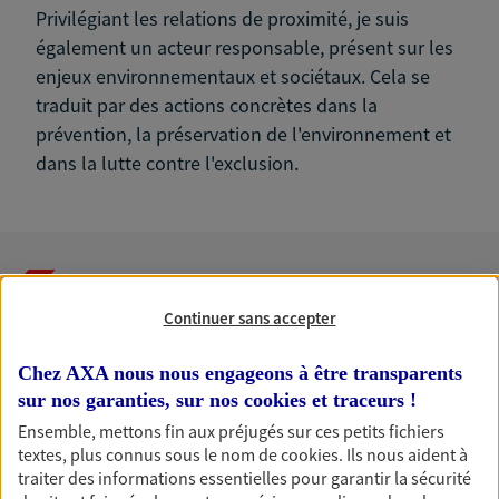
Privilégiant les relations de proximité, je suis
également un acteur responsable, présent sur les
enjeux environnementaux et sociétaux. Cela se
traduit par des actions concrètes dans la
prévention, la préservation de l'environnement et
dans la lutte contre l'exclusion.
Nos expertises
Continuer sans accepter
Chez AXA nous nous engageons à être transparents
sur nos garanties, sur nos
cookies et traceurs
!
Accompagner les
Ensemble, mettons fin aux préjugés sur ces petits fichiers
professionnels et les
textes, plus connus sous le nom de
cookies
. Ils nous aident à
entreprises
traiter des informations essentielles pour garantir la sécurité