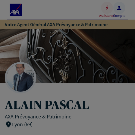
Espace
client
Assistance
Compte
Accéder
Votre Agent Général AXA Prévoyance & Patrimoine
au
contenu
principal
Accéder
au
pied
de
page
ALAIN PASCAL
AXA Prévoyance & Patrimoine
Lyon (69)