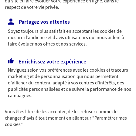
du site et faire évoluer votre expérience en ligne, dans le
Comme vous, nous sommes des indépendants. Nous
respect de votre vie privée.
bâtissons ensemble des solutions cohérentes pour
protéger votre activité, vos collaborateurs... mais aussi
Partagez vos attentes
vous-même et votre famille.
Soyez toujours plus satisfait en acceptant les
cookies
de
mesure d’audience et d’avis utilisateurs qui nous aident à
Accompagner vos projets de
faire évoluer nos offres et nos services.
vie
Enrichissez votre expérience
Achat immobilier, installation, départ à la retraite…
Autant de moments de vie qui nécessitent des solutions
Naviguez selon vos préférences avec les
cookies et traceurs
d'assurance et d'épargne. Recevez un conseil d'expert
marketing et de personnalisation qui nous permettent
d'afficher du contenu adapté à vos centres d'intérêts, des
cohérent avec vos besoins
publicités personnalisées et de suivre la performance de nos
campagnes.
Vous aider à constituer une
Vous êtes libre de les accepter, de les refuser comme de
épargne
changer d'avis à tout moment en allant sur
"Paramétrer mes
De nombreuses solutions s'offrent à vous pour faire
cookies
"
fructifier votre épargne. Laquelle correspond à vos
objectifs ? Rien ne remplace les conseils d'un expert :