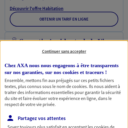
Découvrir l'offre Habitation
OBTENIR UN TARIF EN LIGNE
Garantie Accidents de la Vie
Bricoleuse, féru de jardinage, pâtissier en herbe
Continuer sans accepter
ou grande lectrice… personne n'est à l'abri d'un
accident du quotidien. Avec Ma Protection
Chez AXA nous nous engageons à être transparents
Accident, protégez votre qualité de vie et vos
sur nos garanties, sur nos
cookies et traceurs
!
revenus.
Ensemble, mettons fin aux préjugés sur ces petits fichiers
Découvrir l'offre Garantie Accidents de la Vie
textes, plus connus sous le nom de
cookies
. Ils nous aident à
traiter des informations essentielles pour garantir la sécurité
OBTENIR UN TARIF EN LIGNE
du site et faire évoluer votre expérience en ligne, dans le
respect de votre vie privée.
Partagez vos attentes
Multirisque Entreprise
Gagnez en simplicité et en sérénité avec votre
Soyez toujours plus satisfait en acceptant les
cookies
de