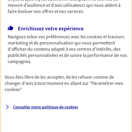
assurance multirisque entreprise. Un contrat
mesure d’audience et d’avis utilisateurs qui nous aident à
unique pour protéger vos locaux, matériels pro,
faire évoluer nos offres et nos services.
équipements et stocks… sans oublier votre
responsabilité civile.
Enrichissez votre expérience
Découvrir l'offre Multirisque Entreprise
Naviguez selon vos préférences avec les
cookies et traceurs
marketing et de personnalisation qui nous permettent
DEMANDER UN DEVIS
d'afficher du contenu adapté à vos centres d'intérêts, des
publicités personnalisées et de suivre la performance de nos
campagnes.
VOIR TOUTES NOS OFFRES
Vous êtes libre de les accepter, de les refuser comme de
changer d'avis à tout moment en allant sur
"Paramétrer mes
cookies
"
Consulter notre politique de
cookies
Nos expertises