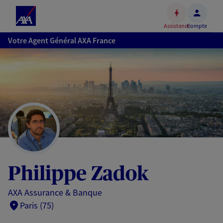
Espace
client
Assistance
Compte
Accéder
Votre Agent Général AXA France
au
contenu
principal
Accéder
au
pied
de
page
Philippe Zadok
AXA Assurance & Banque
Paris (75)