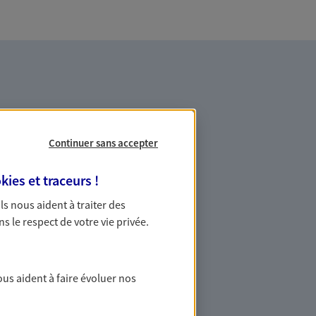
Continuer sans accepter
es professionnels et les
kies et traceurs
!
 Ils nous aident à traiter des
ns le respect de votre vie privée.
ommes des indépendants. Nous
des solutions cohérentes pour protéger
ollaborateurs... mais aussi vous-même et
ous aident à faire évoluer nos