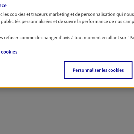
nce
c les
cookies et traceurs
marketing et de personnalisation qui nous
es publicités personnalisées et de suivre la performance de nos cam
 nos offres Assurance &
 les refuser comme de changer d'avis à tout moment en allant sur
"P
e
cookies
PARTICULIERS
PRO & ENTREPRISES
Personnaliser les cookies