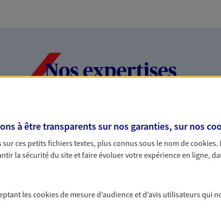
Nos expertises
dans la durée et la
Accompagner l
s à être transparents sur nos garanties, sur nos
coo
entreprises
sur ces petits fichiers textes, plus connus sous le nom de
cookies
.
tir la sécurité du site et faire évoluer votre expérience en ligne, da
rojets de vie tout au long de
Comme vous, nous s
us concevons notre métier : dans
bâtissons ensemble 
 C'est en apprenant à vous
votre activité, vos c
s de meilleures solutions.
votre famille.
ceptant les
cookies
de mesure d’audience et d’avis utilisateurs qui n