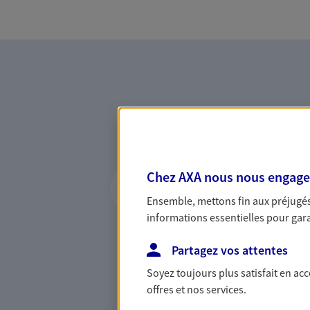
Vous accompagner 
Chez AXA nous nous engageon
confiance
Ensemble, mettons fin aux préjugés 
informations essentielles pour garan
Vous accompagner dans vos p
votre vie, c'est ainsi que no
Partagez vos attentes
la confiance et la proximité.
connaître que nous proposon
Soyez toujours plus satisfait en ac
offres et nos services.