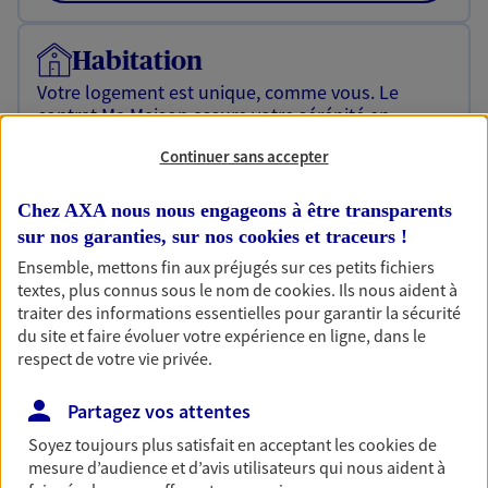
Habitation
Votre logement est unique, comme vous. Le
contrat Ma Maison assure votre sérénité en
protégeant ce qui vous tient à coeur.
Continuer sans accepter
Découvrir l'offre Habitation
Chez AXA nous nous engageons à être transparents
OBTENIR UN TARIF EN LIGNE
sur nos garanties, sur nos
cookies et traceurs
!
Ensemble, mettons fin aux préjugés sur ces petits fichiers
textes, plus connus sous le nom de
cookies
. Ils nous aident à
Garantie Accidents de la Vie
traiter des informations essentielles pour garantir la sécurité
du site et faire évoluer votre expérience en ligne, dans le
Bricoleuse, féru de jardinage, pâtissier en herbe
respect de votre vie privée.
ou grande lectrice… personne n'est à l'abri d'un
accident du quotidien. Avec Ma Protection
Accident, protégez votre qualité de vie et vos
Partagez vos attentes
revenus.
Soyez toujours plus satisfait en acceptant les
cookies
de
mesure d’audience et d’avis utilisateurs qui nous aident à
Découvrir l'offre Garantie Accidents de la Vie