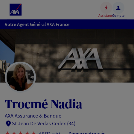
Espace
client
Assistance
Compte
Accéder
Votre Agent Général AXA France
au
contenu
principal
Accéder
au
pied
de
page
Trocmé Nadia
AXA Assurance & Banque
St Jean De Vedas Cedex (34)
Donnez votre avis
4,8
(72 avis)