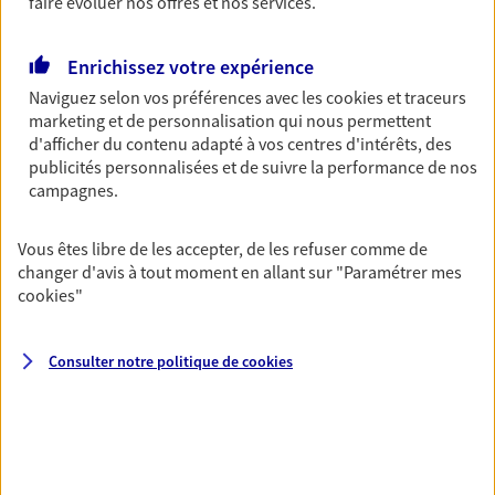
faire évoluer nos offres et nos services.
OBTENIR UN TARIF EN LIGNE
Enrichissez votre expérience
Naviguez selon vos préférences avec les
cookies et traceurs
Multirisque Entreprise
marketing et de personnalisation qui nous permettent
Gagnez en simplicité et en sérénité avec votre
d'afficher du contenu adapté à vos centres d'intérêts, des
assurance multirisque entreprise. Un contrat
publicités personnalisées et de suivre la performance de nos
unique pour protéger vos locaux, matériels pro,
campagnes.
équipements et stocks… sans oublier votre
responsabilité civile.
Vous êtes libre de les accepter, de les refuser comme de
changer d'avis à tout moment en allant sur
"Paramétrer mes
Découvrir l'offre Multirisque Entreprise
cookies
"
DEMANDER UN DEVIS
Consulter notre politique de
cookies
VOIR TOUTES NOS OFFRES