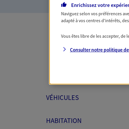
Enrichissez votre expérie
Naviguez selon vos préférences ave
adapté à vos centres d'intérêts, d
Toutes
Vous êtes libre de les accepter, de
Consulter notre politique d
VÉHICULES
HABITATION