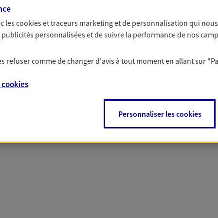
nce
c les
cookies et traceurs
marketing et de personnalisation qui nous
es publicités personnalisées et de suivre la performance de nos cam
 nos offres Assurance &
 les refuser comme de changer d'avis à tout moment en allant sur
"P
e
cookies
Personnaliser les cookies
PARTICULIERS
PRO & ENTREPRISES