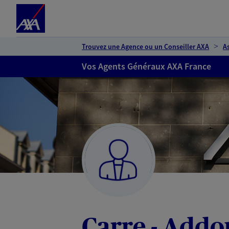
Espace client
Accéder au contenu principal
Accéder au pied de page
Trouvez une Agence ou un Conseiller AXA
A
Vos Agents Généraux AXA France
Carre - Add