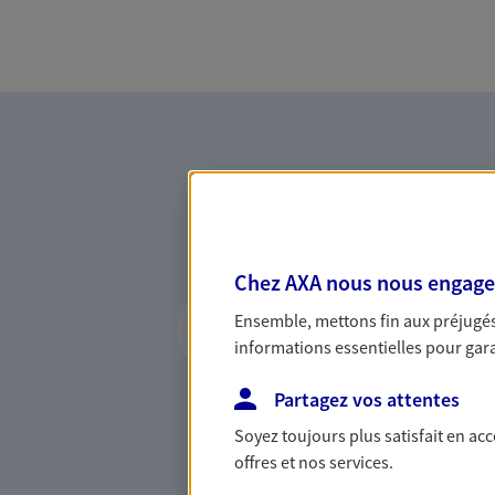
Chez AXA nous nous engageon
Vous accompagner 
Ensemble, mettons fin aux préjugés 
confiance
informations essentielles pour garan
Vous accompagner dans vos p
Partagez vos attentes
votre vie, c'est ainsi que no
la confiance et la proximité.
Soyez toujours plus satisfait en ac
connaître que nous proposon
offres et nos services.