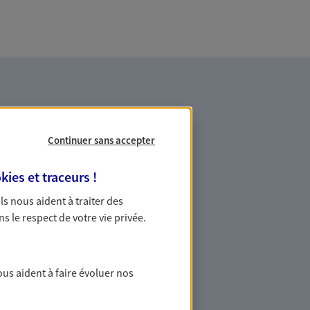
Continuer sans accepter
kies et traceurs
!
es professionnels et les
 Ils nous aident à traiter des
ns le respect de votre vie privée.
ommes des indépendants. Nous
des solutions cohérentes pour protéger
ollaborateurs... mais aussi vous-même et
ous aident à faire évoluer nos