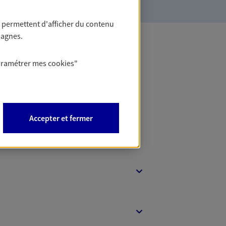
 permettent d'afficher du contenu
pagnes.
 Banque
aramétrer mes
cookies
"
Accepter et fermer