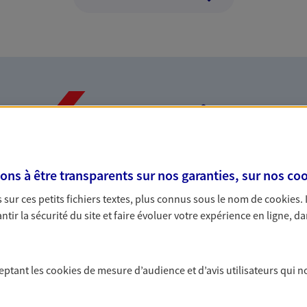
Nos expertises
s à être transparents sur nos garanties, sur nos
coo
dans la durée et la
Accompagner l
sur ces petits fichiers textes, plus connus sous le nom de
cookies
.
entreprises
tir la sécurité du site et faire évoluer votre expérience en ligne, da
rojets de vie tout au long de
Comme vous, nous s
us concevons notre métier : dans
bâtissons ensemble 
 C'est en apprenant à vous
votre activité, vos c
ceptant les
cookies
de mesure d’audience et d’avis utilisateurs qui n
s de meilleures solutions.
votre famille.