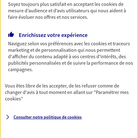
Découvrir l'offre Garantie Accidents de la Vie
Soyez toujours plus satisfait en acceptant les
cookies
de
mesure d’audience et d’avis utilisateurs qui nous aident à
OBTENIR UN TARIF EN LIGNE
faire évoluer nos offres et nos services.
Enrichissez votre expérience
Multirisque Entreprise
Naviguez selon vos préférences avec les
cookies et traceurs
Gagnez en simplicité et en sérénité avec votre
marketing et de personnalisation qui nous permettent
assurance multirisque entreprise. Un contrat
d'afficher du contenu adapté à vos centres d'intérêts, des
unique pour protéger vos locaux, matériels pro,
publicités personnalisées et de suivre la performance de nos
équipements et stocks… sans oublier votre
campagnes.
responsabilité civile.
Découvrir l'offre Multirisque Entreprise
Vous êtes libre de les accepter, de les refuser comme de
changer d'avis à tout moment en allant sur
"Paramétrer mes
DEMANDER UN DEVIS
cookies
"
Consulter notre politique de
cookies
VOIR TOUTES NOS OFFRES