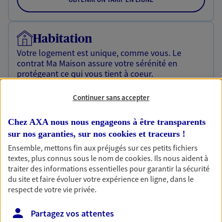
Habitation
Votre logement est unique, comme vous. Le
contrat Ma Maison assure votre sérénité en
protégeant ce qui vous tient à coeur.
Découvrir l'offre Habitation
Continuer sans accepter
OBTENIR UN TARIF EN LIGNE
Chez AXA nous nous engageons à être transparents
sur nos garanties, sur nos
cookies et traceurs
!
Ensemble, mettons fin aux préjugés sur ces petits fichiers
Garantie Accidents de la Vie
textes, plus connus sous le nom de
cookies
. Ils nous aident à
Bricoleuse, féru de jardinage, pâtissier en herbe
traiter des informations essentielles pour garantir la sécurité
ou grande lectrice… personne n'est à l'abri d'un
du site et faire évoluer votre expérience en ligne, dans le
accident du quotidien. Avec Ma Protection
respect de votre vie privée.
Accident, protégez votre qualité de vie et vos
revenus.
Partagez vos attentes