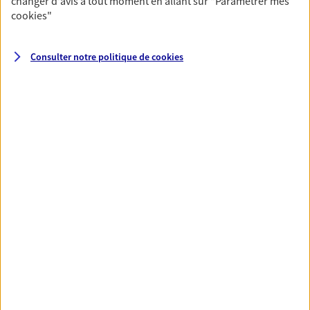
changer d'avis à tout moment en allant sur
"Paramétrer mes
cookies
"
Consulter notre politique de
cookies
Nos expertises
Vous accompagner dans la
durée et la confiance
Vous accompagner dans vos projets de vie tout
au long de votre vie, c'est ainsi que nous
concevons notre métier : dans la confiance et la
proximité. C'est en apprenant à vous connaître
que nous proposons de meilleures solutions.
Accompagner les
professionnels et les
entreprises