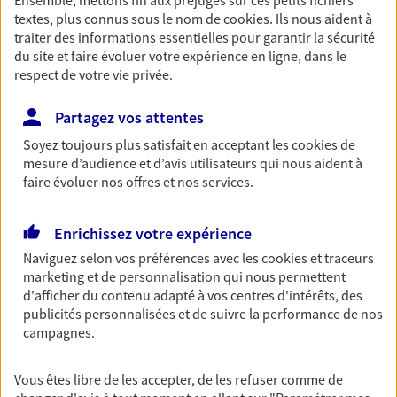
Ensemble, mettons fin aux préjugés sur ces petits fichiers
textes, plus connus sous le nom de
cookies
. Ils nous aident à
Découvrir l'offre Garantie Accidents de la Vie
traiter des informations essentielles pour garantir la sécurité
du site et faire évoluer votre expérience en ligne, dans le
OBTENIR UN TARIF EN LIGNE
respect de votre vie privée.
Partagez vos attentes
Multirisque Entreprise
Soyez toujours plus satisfait en acceptant les
cookies
de
Gagnez en simplicité et en sérénité avec votre
mesure d’audience et d’avis utilisateurs qui nous aident à
assurance multirisque entreprise. Un contrat
faire évoluer nos offres et nos services.
unique pour protéger vos locaux, matériels pro,
équipements et stocks… sans oublier votre
responsabilité civile.
Enrichissez votre expérience
Naviguez selon vos préférences avec les
cookies et traceurs
Découvrir l'offre Multirisque Entreprise
marketing et de personnalisation qui nous permettent
DEMANDER UN DEVIS
d'afficher du contenu adapté à vos centres d'intérêts, des
publicités personnalisées et de suivre la performance de nos
campagnes.
VOIR TOUTES NOS OFFRES
Vous êtes libre de les accepter, de les refuser comme de