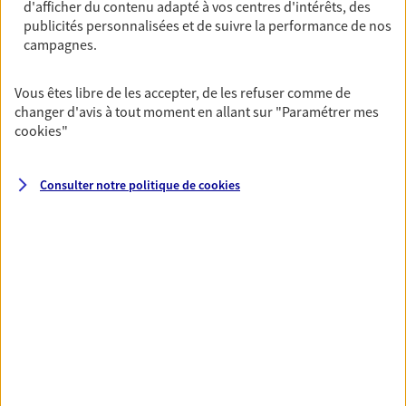
d'afficher du contenu adapté à vos centres d'intérêts, des
publicités personnalisées et de suivre la performance de nos
campagnes.
Assurance vie
Réalisez vos projets grâce à votre Assurance vie :
Vous êtes libre de les accepter, de les refuser comme de
achat immobilier, études des enfants ou voyage
changer d'avis à tout moment en allant sur
"Paramétrer mes
autour du monde… Épargnez à votre rythme et
cookies
"
simplement, selon votre profil.
Découvrir l'offre Assurance vie
Consulter notre politique de
cookies
NOUS CONTACTER
VOIR TOUTES NOS OFFRES