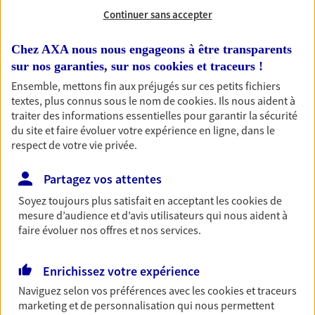
Moto, scooter… assurez votre deux roues et
Continuer sans accepter
prenez la route bien protégé. Avec le contrat Ma
Moto, trouvez l'assurance qui ressemble au pilote
Chez AXA nous nous engageons à être transparents
que vous êtes.
sur nos garanties, sur nos
cookies et traceurs
!
Découvrir l'offre Moto
Ensemble, mettons fin aux préjugés sur ces petits fichiers
textes, plus connus sous le nom de
cookies
. Ils nous aident à
OBTENIR UN TARIF EN LIGNE
traiter des informations essentielles pour garantir la sécurité
du site et faire évoluer votre expérience en ligne, dans le
respect de votre vie privée.
Prévoyance
Partagez vos attentes
Pour un avenir serein, assurez-vous avec notre
Soyez toujours plus satisfait en acceptant les
cookies
de
contrat prévoyance. Préservez vos proches en cas
mesure d’audience et d’avis utilisateurs qui nous aident à
d'accident ou de maladie en optant pour les
faire évoluer nos offres et nos services.
garanties incapacité temporaire totale de travail,
invalidité ou de décès.
Enrichissez votre expérience
Découvrir l'offre Prévoyance
Naviguez selon vos préférences avec les
cookies et traceurs
NOUS CONTACTER
marketing et de personnalisation qui nous permettent