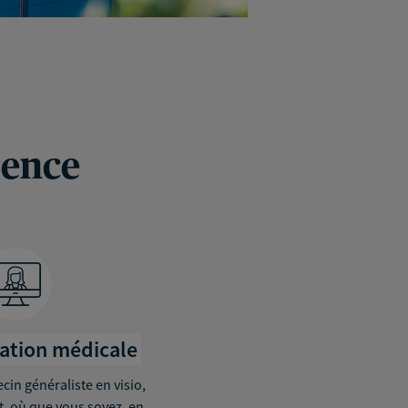
rence
tation médicale
in généraliste en visio,
it, où que vous soyez, en