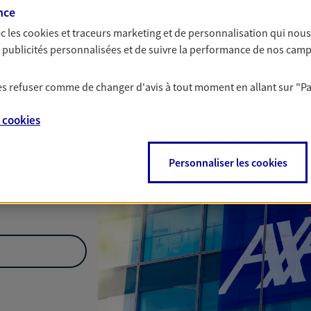
nce
Nous rencontrer
c les
cookies et traceurs
marketing et de personnalisation qui nous
es publicités personnalisées et de suivre la performance de nos cam
 les refuser comme de changer d'avis à tout moment en allant sur
"P
,
59200 Tourcoing
e
cookies
Personnaliser les cookies