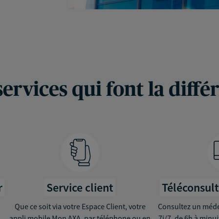
services qui font la diffé
r
Service client
Téléconsul
Que ce soit via votre Espace Client, votre
Consultez un médec
appli mobile Mon AXA, par téléphone ou en
7j/7, de 6h à minu