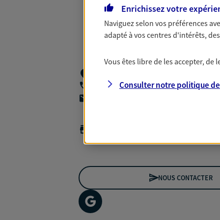
Enrichissez votre expérie
Naviguez selon vos préférences ave
adapté à vos centres d'intérêts, d
Vous êtes libre de les accepter, de
445 Boulevard Gambetta Tour Mercure
Consulter notre politique d
03 20 69 12 42
agencea2p.julien.mulot@axa.fr
Horaires :
Fermé
Ouvre à 09:00
NOUS CONTACTER