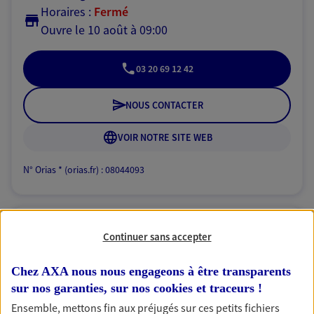
Horaires :
Fermé
Ouvre le 10 août à 09:00
03 20 69 12 42
NOUS CONTACTER
VOIR NOTRE SITE WEB
N° Orias * (orias.fr) : 08044093
Lbjm Conseils
Continuer sans accepter
Agents généraux d'assurance exclusif AXA
Chez AXA nous nous engageons à être transparents
Prévoyance & Patrimoine
sur nos garanties, sur nos
cookies et traceurs
!
445 Boulevard Gambetta, 59200 Tourcoing
Horaires :
Fermé
Ensemble, mettons fin aux préjugés sur ces petits fichiers