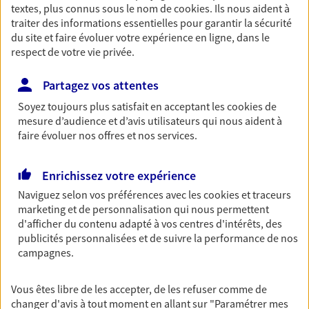
textes, plus connus sous le nom de
cookies
. Ils nous aident à
Ouvre le 10 août à 09:00
traiter des informations essentielles pour garantir la sécurité
du site et faire évoluer votre expérience en ligne, dans le
03 20 69 12 42
respect de votre vie privée.
Partagez vos attentes
NOUS CONTACTER
Soyez toujours plus satisfait en acceptant les
cookies
de
VOIR NOTRE SITE WEB
mesure d’audience et d’avis utilisateurs qui nous aident à
faire évoluer nos offres et nos services.
N° Orias * (orias.fr) : EI MULOT JULIEN (08044093); EI BOUREL
LAURENT (10053734)
Enrichissez votre expérience
Naviguez selon vos préférences avec les
cookies et traceurs
marketing et de personnalisation qui nous permettent
d'afficher du contenu adapté à vos centres d'intérêts, des
Laurent Bourel
publicités personnalisées et de suivre la performance de nos
Agent général d'assurance exclusif AXA
campagnes.
Prévoyance & Patrimoine
445 Boulevard Gambetta, 59200 Tourcoing
Vous êtes libre de les accepter, de les refuser comme de
Horaires :
Fermé
changer d'avis à tout moment en allant sur
"Paramétrer mes