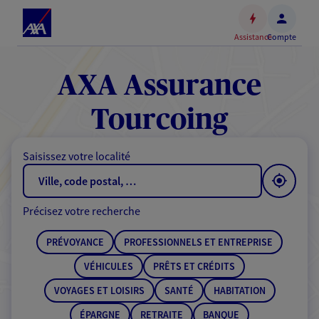
Espace
client
Assistance
Compte
Accéder
au
contenu
AXA Assurance
principal
Accéder
Tourcoing
au
pied
Saisissez votre localité
de
page
Précisez votre recherche
PRÉVOYANCE
PROFESSIONNELS ET ENTREPRISE
VÉHICULES
PRÊTS ET CRÉDITS
VOYAGES ET LOISIRS
SANTÉ
HABITATION
ÉPARGNE
RETRAITE
BANQUE