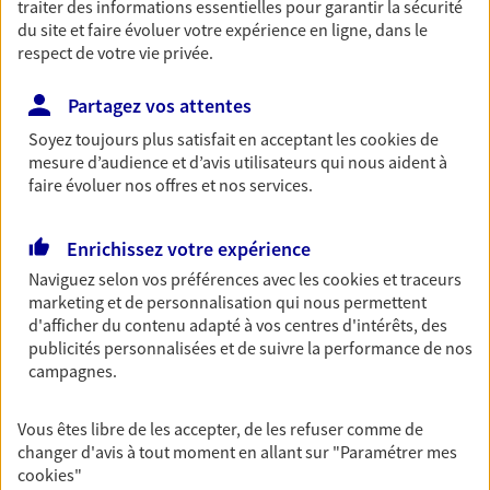
traiter des informations essentielles pour garantir la sécurité
entreprises
du site et faire évoluer votre expérience en ligne, dans le
Comme vous, nous sommes des indépendants. Nous
respect de votre vie privée.
bâtissons ensemble des solutions cohérentes pour
protéger votre activité, vos collaborateurs... mais aussi
Partagez vos attentes
vous-même et votre famille.
Soyez toujours plus satisfait en acceptant les
cookies
de
mesure d’audience et d’avis utilisateurs qui nous aident à
faire évoluer nos offres et nos services.
Accompagner vos projets de
vie
Enrichissez votre expérience
Achat immobilier, installation, départ à la retraite…
Naviguez selon vos préférences avec les
cookies et traceurs
Autant de moments de vie qui nécessitent des solutions
marketing et de personnalisation qui nous permettent
d'assurance et d'épargne. Recevez un conseil d'expert
d'afficher du contenu adapté à vos centres d'intérêts, des
cohérent avec vos besoins
publicités personnalisées et de suivre la performance de nos
campagnes.
Vous aider à constituer une
Vous êtes libre de les accepter, de les refuser comme de
épargne
changer d'avis à tout moment en allant sur
"Paramétrer mes
cookies
"
De nombreuses solutions s'offrent à vous pour faire