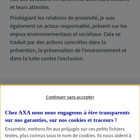
et leurs attentes.
Privilégiant les relations de proximité, je suis
également un acteur responsable, présent sur les
enjeux environnementaux et sociétaux. Cela se
traduit par des actions concrètes dans la
prévention, la préservation de l'environnement et
dans la lutte contre l'exclusion.
Nos expertises
Continuer sans accepter
Chez AXA nous nous engageons à être transparents
sur nos garanties, sur nos
cookies et traceurs
!
Accompagner les
Ensemble, mettons fin aux préjugés sur ces petits fichiers
professionnels et les
textes, plus connus sous le nom de
cookies
. Ils nous aident à