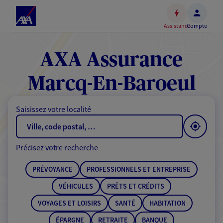
Espace
client
Assistance
Compte
Accéder
au
contenu
AXA Assurance
principal
Accéder
Marcq-En-Baroeul
au
pied
Saisissez votre localité
de
page
Précisez votre recherche
PRÉVOYANCE
PROFESSIONNELS ET ENTREPRISE
VÉHICULES
PRÊTS ET CRÉDITS
VOYAGES ET LOISIRS
SANTÉ
HABITATION
ÉPARGNE
RETRAITE
BANQUE