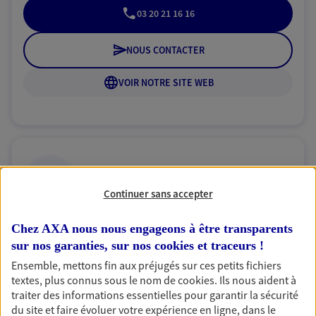
03 20 21 16 16
NOUS CONTACTER
VOIR NOTRE SITE WEB
Alexane Ferot
Continuer sans accepter
Conseiller AXA Epargne et Protection
59700 Marcq En Baroeul
Chez AXA nous nous engageons à être transparents
sur nos garanties, sur nos
cookies et traceurs
!
NOUS CONTACTER
Ensemble, mettons fin aux préjugés sur ces petits fichiers
textes, plus connus sous le nom de
cookies
. Ils nous aident à
VOIR NOTRE SITE WEB
traiter des informations essentielles pour garantir la sécurité
du site et faire évoluer votre expérience en ligne, dans le