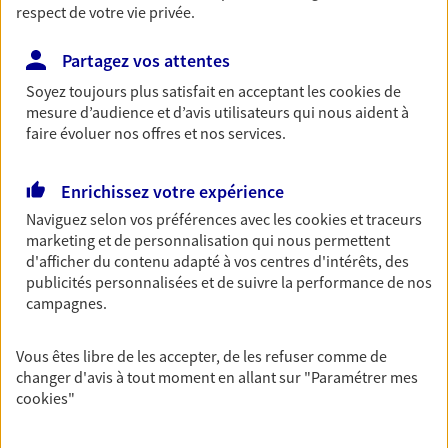
respect de votre vie privée.
Partagez vos attentes
Bernard Costa
Soyez toujours plus satisfait en acceptant les
cookies
de
Agent Général d'assurance exclusif AXA
mesure d’audience et d’avis utilisateurs qui nous aident à
faire évoluer nos offres et nos services.
France
3 Avenue Foch, 59700 Marcq En Baroeul
Horaires :
Fermé
Enrichissez votre expérience
Ouvre à 10:00
Naviguez selon vos préférences avec les
cookies et traceurs
marketing et de personnalisation qui nous permettent
d'afficher du contenu adapté à vos centres d'intérêts, des
03 20 72 45 37
publicités personnalisées et de suivre la performance de nos
campagnes.
NOUS CONTACTER
Vous êtes libre de les accepter, de les refuser comme de
PRENDRE RENDEZ-VOUS
changer d'avis à tout moment en allant sur
"Paramétrer mes
cookies
"
VOIR NOTRE SITE WEB