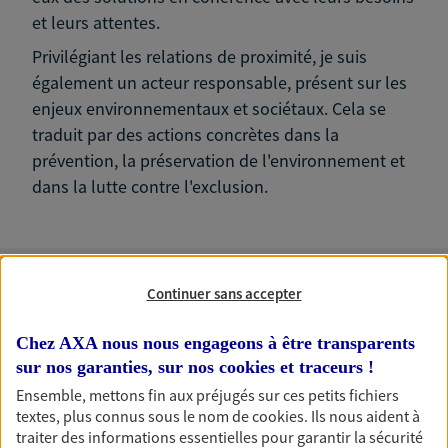
et leurs attentes.
Privilégiant les relations de proximité, je suis
également un acteur responsable, présent sur les
enjeux environnementaux et sociétaux. Cela se
traduit par des actions concrètes dans la
prévention, la préservation de l'environnement et
dans la lutte contre l'exclusion.
Continuer sans accepter
Nos expertises
Chez AXA nous nous engageons à être transparents
sur nos garanties, sur nos
cookies et traceurs
!
Ensemble, mettons fin aux préjugés sur ces petits fichiers
Accompagner les
textes, plus connus sous le nom de
cookies
. Ils nous aident à
professionnels et les
traiter des informations essentielles pour garantir la sécurité