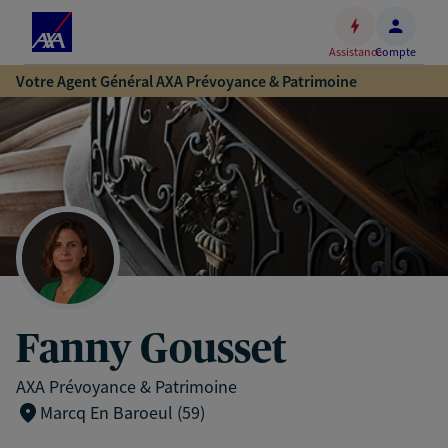
Espace
client
Assistance
Compte
Accéder
Votre Agent Général AXA Prévoyance & Patrimoine
au
contenu
principal
Accéder
au
pied
de
page
Fanny Gousset
AXA Prévoyance & Patrimoine
Marcq En Baroeul (59)