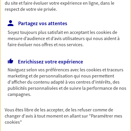
du site et faire évoluer votre expérience en ligne, dans le
entreprises
respect de votre vie privée.
Comme vous, nous sommes des indépendants. Nous
bâtissons ensemble des solutions cohérentes pour
Partagez vos attentes
protéger votre activité, vos collaborateurs... mais aussi
Soyez toujours plus satisfait en acceptant les
cookies
de
vous-même et votre famille.
mesure d’audience et d’avis utilisateurs qui nous aident à
faire évoluer nos offres et nos services.
Accompagner vos projets de
Enrichissez votre expérience
vie
Naviguez selon vos préférences avec les
cookies et traceurs
Achat immobilier, installation, départ à la retraite…
marketing et de personnalisation qui nous permettent
Autant de moments de vie qui nécessitent des solutions
d'afficher du contenu adapté à vos centres d'intérêts, des
d'assurance et d'épargne. Recevez un conseil d'expert
publicités personnalisées et de suivre la performance de nos
cohérent avec vos besoins
campagnes.
Vous êtes libre de les accepter, de les refuser comme de
Vous aider à constituer une
changer d'avis à tout moment en allant sur
"Paramétrer mes
épargne
cookies
"
De nombreuses solutions s'offrent à vous pour faire