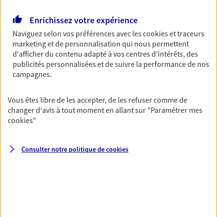
Découvrir les offres Épargne
Enrichissez votre expérience
Naviguez selon vos préférences avec les
cookies et traceurs
marketing et de personnalisation qui nous permettent
Retraite
d'afficher du contenu adapté à vos centres d'intérêts, des
Préparez sereinement ce nouveau chapitre de
publicités personnalisées et de suivre la performance de nos
votre vie avec les conseils d'un expert. Découvrez
campagnes.
notre solution PER (Plan Epargne Retraite)
spécialement conçue pour la retraite.
Vous êtes libre de les accepter, de les refuser comme de
Découvrir l'offre Retraite
changer d'avis à tout moment en allant sur
"Paramétrer mes
cookies
"
Prévoyance
Consulter notre politique de
cookies
Pour un avenir serein, assurez-vous avec notre
contrat prévoyance. Préservez vos proches en cas
d'accident ou de maladie en optant pour les
garanties incapacité temporaire totale de travail,
invalidité ou de décès.
Découvrir l'offre Prévoyance