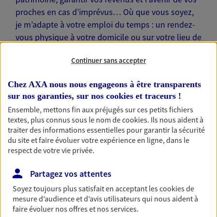
proches en cas d’imprévus… Où que vous soyez,
je m’adapte à votre emploi du temps : un rendez-
vous physique à votre domicile ou sur votre lieu de
travail, une visio. Je suis là pour échanger avec
Continuer sans accepter
vous !
Chez AXA nous nous engageons à être transparents
sur nos garanties, sur nos
cookies et traceurs
!
Ensemble, mettons fin aux préjugés sur ces petits fichiers
textes, plus connus sous le nom de
cookies
. Ils nous aident à
Nos offres phares
traiter des informations essentielles pour garantir la sécurité
du site et faire évoluer votre expérience en ligne, dans le
respect de votre vie privée.
Épargne
Partagez vos attentes
Réalisez vos projets grâce à votre épargne : achat
Soyez toujours plus satisfait en acceptant les
cookies
de
immobilier, études des enfants ou voyage autour
mesure d’audience et d’avis utilisateurs qui nous aident à
du monde… Épargnez à votre rythme et
faire évoluer nos offres et nos services.
simplement, selon votre profil.