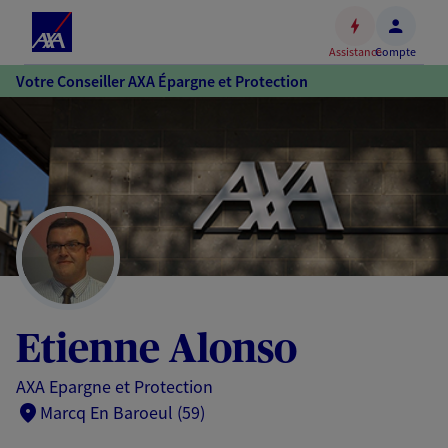
Espace
client
Assistance
Compte
Accéder
Votre Conseiller AXA Épargne et Protection
au
contenu
principal
Accéder
au
pied
de
page
Etienne Alonso
AXA Epargne et Protection
Marcq En Baroeul (59)