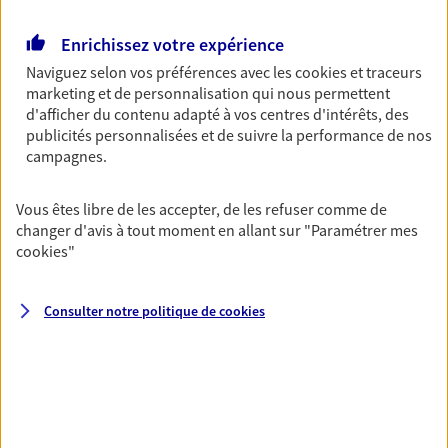
Retraite
Enrichissez votre expérience
Préparez sereinement ce nouveau chapitre de
Naviguez selon vos préférences avec les
cookies et traceurs
votre vie avec les conseils d'un expert. Découvrez
marketing et de personnalisation qui nous permettent
notre solution PER (Plan Epargne Retraite)
d'afficher du contenu adapté à vos centres d'intérêts, des
spécialement conçue pour la retraite.
publicités personnalisées et de suivre la performance de nos
campagnes.
Santé
Couvrez vos dépenses de santé ainsi que celles de
Vous êtes libre de les accepter, de les refuser comme de
votre famille avec la complémentaire santé qui
changer d'avis à tout moment en allant sur
"Paramétrer mes
vous ressemble.
cookies
"
Consulter notre politique de
cookies
Prévoyance
Pour un avenir serein, assurez-vous avec notre
contrat prévoyance. Préservez vos proches en cas
d'accident ou de maladie en optant pour les
garanties incapacité temporaire totale de travail,
invalidité ou de décès.