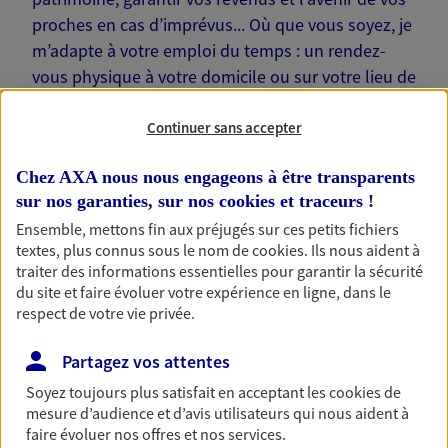
proches en cas d’imprévus... Où que vous soyez, je
m’adapte à votre emploi du temps : un rendez-
vous physique à votre domicile ou sur votre lieu de
travail… Je suis là pour échanger avec vous !
Continuer sans accepter
Chez AXA nous nous engageons à être transparents
sur nos garanties, sur nos
cookies et traceurs
!
Nos offres phares
Ensemble, mettons fin aux préjugés sur ces petits fichiers
textes, plus connus sous le nom de
cookies
. Ils nous aident à
traiter des informations essentielles pour garantir la sécurité
du site et faire évoluer votre expérience en ligne, dans le
respect de votre vie privée.
Épargne
Réalisez vos projets grâce à votre épargne : achat
Partagez vos attentes
immobilier, études des enfants ou voyage autour
du monde… Épargnez à votre rythme et
Soyez toujours plus satisfait en acceptant les
cookies
de
simplement, selon votre profil.
mesure d’audience et d’avis utilisateurs qui nous aident à
faire évoluer nos offres et nos services.