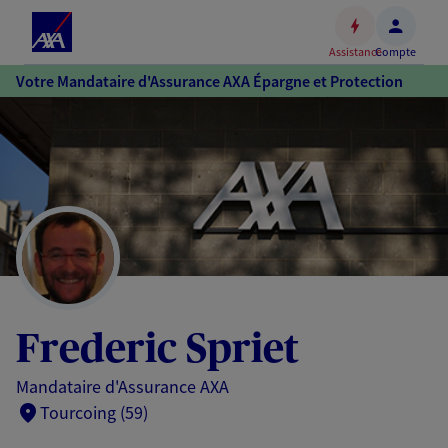
Espace
client
Assistance
Compte
Accéder
Votre Mandataire d'Assurance AXA Épargne et Protection
au
contenu
principal
Accéder
au
pied
de
page
Frederic Spriet
Mandataire d'Assurance AXA
Tourcoing (59)