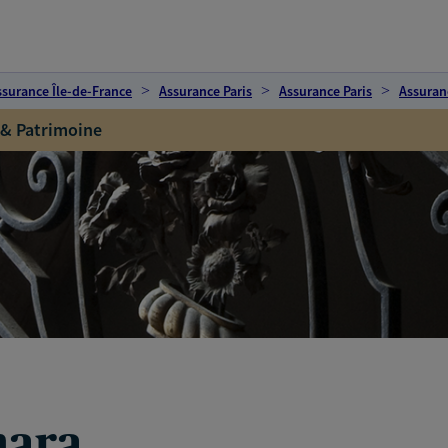
ssurance Île-de-France
Assurance Paris
Assurance Paris
Assuran
 & Patrimoine
mara