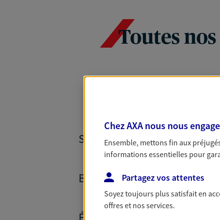
Toutes nos
Chez AXA nous nous engageon
SANTÉ ET PRÉVOYANCE
Ensemble, mettons fin aux préjugés 
informations essentielles pour garan
BANQUE ET CRÉDITS
Partagez vos attentes
Soyez toujours plus satisfait en ac
offres et nos services.
ÉPARGNE ET RETRAITE