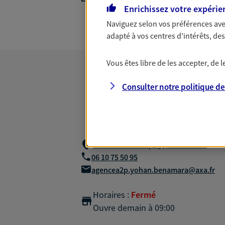
Enrichissez votre expérie
Naviguez selon vos préférences ave
adapté à vos centres d'intérêts, d
Vous êtes libre de les accepter, de
Consulter notre politique d
1 Rue Bastien Lepage,
75016 Paris
06 10 75 50 95
agencea2p.yohan.benamara@axa.fr
Horaires :
Fermé
Ouvre demain à 09:00