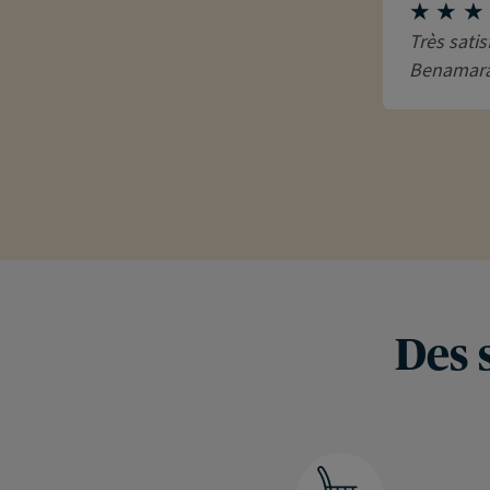
Très satis
Benamara
Des 