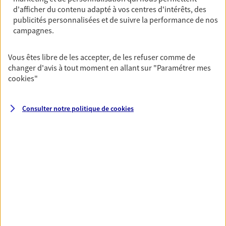
revenus.
d'afficher du contenu adapté à vos centres d'intérêts, des
publicités personnalisées et de suivre la performance de nos
Découvrir l'offre Garantie Accidents de la Vie
campagnes.
OBTENIR UN TARIF EN LIGNE
Vous êtes libre de les accepter, de les refuser comme de
changer d'avis à tout moment en allant sur
"Paramétrer mes
Multirisque Entreprise
cookies
"
Gagnez en simplicité et en sérénité avec votre
assurance multirisque entreprise. Un contrat
Consulter notre politique de
cookies
unique pour protéger vos locaux, matériels pro,
équipements et stocks… sans oublier votre
responsabilité civile.
Découvrir l'offre Multirisque Entreprise
DEMANDER UN DEVIS
VOIR TOUTES NOS OFFRES