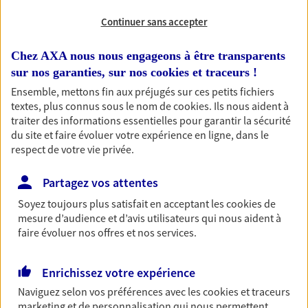
Continuer sans accepter
OBTENIR UN TARIF EN LIGNE
Chez AXA nous nous engageons à être transparents
sur nos garanties, sur nos
cookies et traceurs
!
Habitation
Ensemble, mettons fin aux préjugés sur ces petits fichiers
Votre logement est unique, comme vous. Le
textes, plus connus sous le nom de
cookies
. Ils nous aident à
contrat Ma Maison assure votre sérénité en
traiter des informations essentielles pour garantir la sécurité
protégeant ce qui vous tient à coeur.
du site et faire évoluer votre expérience en ligne, dans le
respect de votre vie privée.
Découvrir l'offre Habitation
OBTENIR UN TARIF EN LIGNE
Partagez vos attentes
Soyez toujours plus satisfait en acceptant les
cookies
de
mesure d’audience et d’avis utilisateurs qui nous aident à
Garantie Accidents de la Vie
faire évoluer nos offres et nos services.
Bricoleuse, féru de jardinage, pâtissier en herbe
ou grande lectrice… personne n'est à l'abri d'un
Enrichissez votre expérience
accident du quotidien. Avec Ma Protection
Naviguez selon vos préférences avec les
cookies et traceurs
Accident, protégez votre qualité de vie et vos
marketing et de personnalisation qui nous permettent