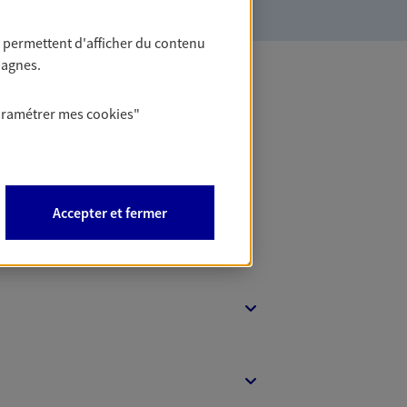
 permettent d'afficher du contenu
pagnes.
 Banque
aramétrer mes
cookies
"
Accepter et fermer