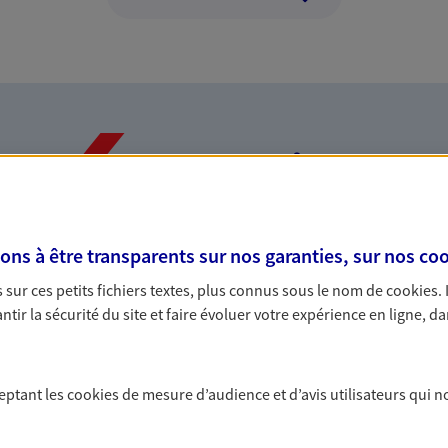
Nos expertises
s à être transparents sur nos garanties, sur nos
coo
dans la durée et la
Accompagner l
sur ces petits fichiers textes, plus connus sous le nom de
cookies
.
entreprises
tir la sécurité du site et faire évoluer votre expérience en ligne, da
rojets de vie tout au long de
Comme vous, nous s
us concevons notre métier : dans
bâtissons ensemble 
 C'est en apprenant à vous
votre activité, vos c
ceptant les
cookies
de mesure d’audience et d’avis utilisateurs qui n
s de meilleures solutions.
votre famille.