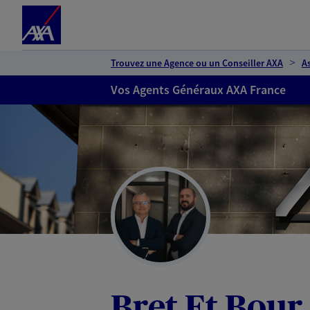
Espace client
Accéder au contenu principal
Accéder au pied de page
Trouvez une Agence ou un Conseiller AXA
A
Vos Agents Généraux AXA France
Bret Et Bour