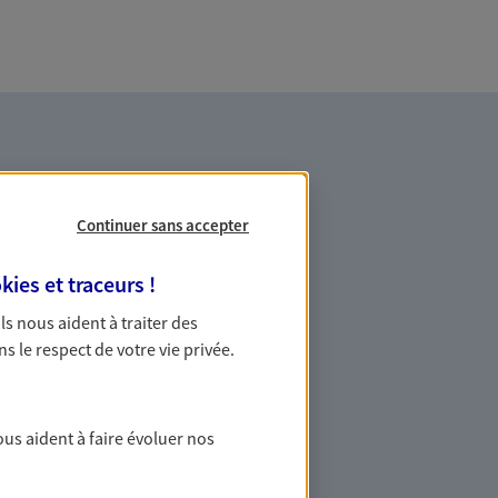
Continuer sans accepter
kies et traceurs
!
es professionnels et les
 Ils nous aident à traiter des
ns le respect de votre vie privée.
ommes des indépendants. Nous
des solutions cohérentes pour protéger
ollaborateurs... mais aussi vous-même et
ous aident à faire évoluer nos