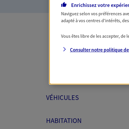
Enrichissez votre expérie
Naviguez selon vos préférences ave
adapté à vos centres d'intérêts, d
Toutes
Vous êtes libre de les accepter, de
Consulter notre politique d
VÉHICULES
HABITATION