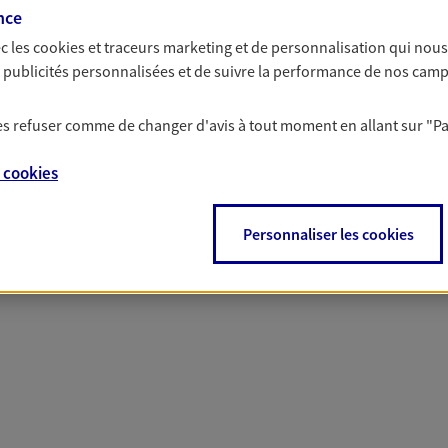
nce
c les
cookies et traceurs
marketing et de personnalisation qui nous
es publicités personnalisées et de suivre la performance de nos cam
 nos offres Assurance &
 les refuser comme de changer d'avis à tout moment en allant sur
"P
e
cookies
Personnaliser les cookies
PARTICULIERS
PRO & ENTREPRISES