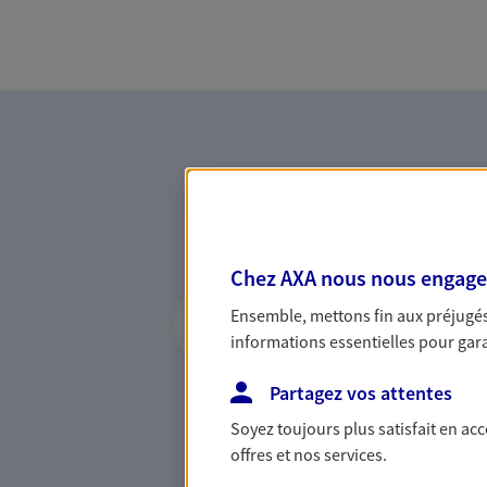
Chez AXA nous nous engageon
Vous accompagner 
Ensemble, mettons fin aux préjugés 
confiance
informations essentielles pour garan
Vous accompagner dans vos p
Partagez vos attentes
votre vie, c'est ainsi que no
la confiance et la proximité.
Soyez toujours plus satisfait en ac
connaître que nous proposon
offres et nos services.