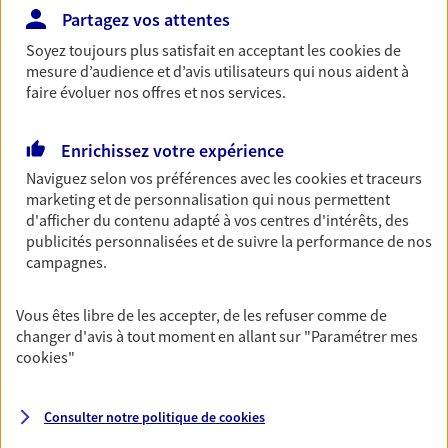
Partagez vos attentes
OBTENIR UN TARIF EN LIGNE
Soyez toujours plus satisfait en acceptant les
cookies
de
mesure d’audience et d’avis utilisateurs qui nous aident à
faire évoluer nos offres et nos services.
Multirisque Entreprise
Gagnez en simplicité et en sérénité avec votre
Enrichissez votre expérience
assurance multirisque entreprise. Un contrat
Naviguez selon vos préférences avec les
cookies et traceurs
unique pour protéger vos locaux, matériels pro,
marketing et de personnalisation qui nous permettent
équipements et stocks… sans oublier votre
d'afficher du contenu adapté à vos centres d'intérêts, des
responsabilité civile.
publicités personnalisées et de suivre la performance de nos
Découvrir l'offre Multirisque Entreprise
campagnes.
DEMANDER UN DEVIS
Vous êtes libre de les accepter, de les refuser comme de
changer d'avis à tout moment en allant sur
"Paramétrer mes
cookies
"
VOIR TOUTES NOS OFFRES
Consulter notre politique de
cookies