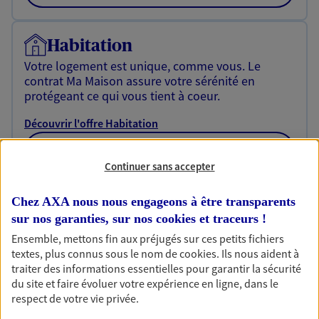
Habitation
Votre logement est unique, comme vous. Le
contrat Ma Maison assure votre sérénité en
protégeant ce qui vous tient à coeur.
Découvrir l'offre Habitation
OBTENIR UN TARIF EN LIGNE
Continuer sans accepter
Chez AXA nous nous engageons à être transparents
Garantie Accidents de la Vie
sur nos garanties, sur nos
cookies et traceurs
!
Bricoleuse, féru de jardinage, pâtissier en herbe
Ensemble, mettons fin aux préjugés sur ces petits fichiers
ou grande lectrice… personne n'est à l'abri d'un
textes, plus connus sous le nom de
cookies
. Ils nous aident à
accident du quotidien. Avec Ma Protection
traiter des informations essentielles pour garantir la sécurité
Accident, protégez votre qualité de vie et vos
du site et faire évoluer votre expérience en ligne, dans le
revenus.
respect de votre vie privée.
Découvrir l'offre Garantie Accidents de la Vie