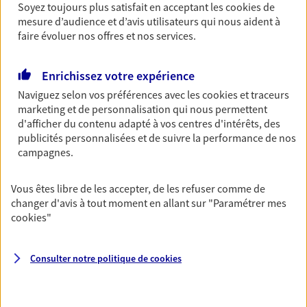
Soyez toujours plus satisfait en acceptant les
cookies
de
OBTENIR UN TARIF EN LIGNE
mesure d’audience et d’avis utilisateurs qui nous aident à
faire évoluer nos offres et nos services.
Multirisque Entreprise
Enrichissez votre expérience
Gagnez en simplicité et en sérénité avec votre
Naviguez selon vos préférences avec les
cookies et traceurs
assurance multirisque entreprise. Un contrat
marketing et de personnalisation qui nous permettent
unique pour protéger vos locaux, matériels pro,
d'afficher du contenu adapté à vos centres d'intérêts, des
équipements et stocks… sans oublier votre
publicités personnalisées et de suivre la performance de nos
responsabilité civile.
campagnes.
Découvrir l'offre Multirisque Entreprise
Vous êtes libre de les accepter, de les refuser comme de
DEMANDER UN DEVIS
changer d'avis à tout moment en allant sur
"Paramétrer mes
cookies
"
Consulter notre politique de
cookies
VOIR TOUTES NOS OFFRES