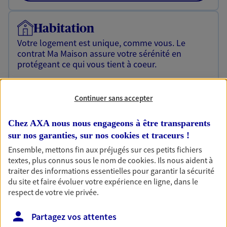
Habitation
Votre logement est unique, comme vous. Le
contrat Ma Maison assure votre sérénité en
protégeant ce qui vous tient à coeur.
Découvrir l'offre Habitation
Continuer sans accepter
OBTENIR UN TARIF EN LIGNE
Chez AXA nous nous engageons à être transparents
sur nos garanties, sur nos
cookies et traceurs
!
Garantie Accidents de la Vie
Ensemble, mettons fin aux préjugés sur ces petits fichiers
Bricoleuse, féru de jardinage, pâtissier en herbe
textes, plus connus sous le nom de
cookies
. Ils nous aident à
ou grande lectrice… personne n'est à l'abri d'un
traiter des informations essentielles pour garantir la sécurité
accident du quotidien. Avec Ma Protection
du site et faire évoluer votre expérience en ligne, dans le
Accident, protégez votre qualité de vie et vos
respect de votre vie privée.
revenus.
Partagez vos attentes
Découvrir l'offre Garantie Accidents de la Vie