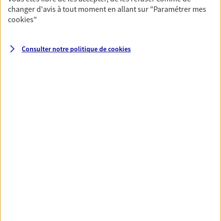
changer d'avis à tout moment en allant sur
"Paramétrer mes
Anticipez les imprévus et sécurisez votre futur grâce à
cookies
"
nos différentes solutions. Nous vous accompagnons
dans vos projets de vie en privilégiant une relation de
confiance et de proximité.
Consulter notre politique de
cookies
Toutes nos solutions
Prévoyance & Patrimoine
PARTICULIERS
PRO & ENTREPRISES
SANTÉ ET PRÉVOYANCE