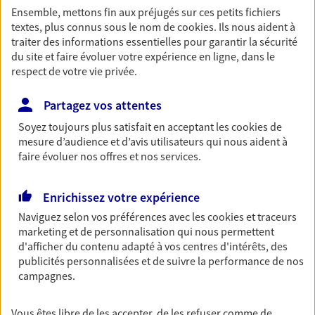
Ensemble, mettons fin aux préjugés sur ces petits fichiers
textes, plus connus sous le nom de
cookies
. Ils nous aident à
Accompagner vos projets de
traiter des informations essentielles pour garantir la sécurité
vie
du site et faire évoluer votre expérience en ligne, dans le
respect de votre vie privée.
Achat immobilier, installation, départ à la retraite…
Autant de moments de vie qui nécessitent des solutions
Partagez vos attentes
d'assurance et d'épargne. Recevez un conseil d'expert
cohérent avec vos besoins
Soyez toujours plus satisfait en acceptant les
cookies
de
mesure d’audience et d’avis utilisateurs qui nous aident à
faire évoluer nos offres et nos services.
Vous aider à constituer une
épargne
Enrichissez votre expérience
De nombreuses solutions s'offrent à vous pour faire
Naviguez selon vos préférences avec les
cookies et traceurs
fructifier votre épargne. Laquelle correspond à vos
marketing et de personnalisation qui nous permettent
objectifs ? Rien ne remplace les conseils d'un expert :
d'afficher du contenu adapté à vos centres d'intérêts, des
publicités personnalisées et de suivre la performance de nos
Assurance vie, PER, Livret… Faisons le point ensemble !
campagnes.
Préparer votre avenir
Vous êtes libre de les accepter, de les refuser comme de