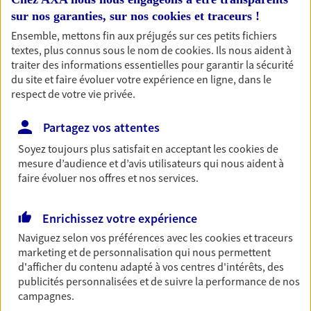
Accompagner les
sur nos garanties, sur nos
cookies et traceurs
!
Ensemble, mettons fin aux préjugés sur ces petits fichiers
professionnels et les
textes, plus connus sous le nom de
cookies
. Ils nous aident à
entreprises
traiter des informations essentielles pour garantir la sécurité
du site et faire évoluer votre expérience en ligne, dans le
Comme vous, nous sommes des indépendants. Nous
respect de votre vie privée.
bâtissons ensemble des solutions cohérentes pour
protéger votre activité, vos collaborateurs... mais aussi
Partagez vos attentes
vous-même et votre famille.
Soyez toujours plus satisfait en acceptant les
cookies
de
mesure d’audience et d’avis utilisateurs qui nous aident à
Accompagner vos projets de
faire évoluer nos offres et nos services.
vie
Achat immobilier, installation, départ à la retraite…
Enrichissez votre expérience
Autant de moments de vie qui nécessitent des solutions
Naviguez selon vos préférences avec les
cookies et traceurs
d'assurance et d'épargne. Recevez un conseil d'expert
marketing et de personnalisation qui nous permettent
cohérent avec vos besoins
d'afficher du contenu adapté à vos centres d'intérêts, des
publicités personnalisées et de suivre la performance de nos
campagnes.
Vous aider à constituer une