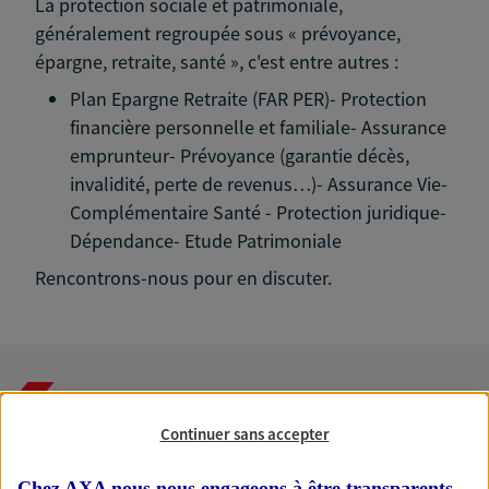
La protection sociale et patrimoniale,
généralement regroupée sous « prévoyance,
épargne, retraite, santé », c'est entre autres :
Plan Epargne Retraite (FAR PER)- Protection
financière personnelle et familiale- Assurance
emprunteur- Prévoyance (garantie décès,
invalidité, perte de revenus…)- Assurance Vie-
Complémentaire Santé - Protection juridique-
Dépendance- Etude Patrimoniale
Rencontrons-nous pour en discuter.
Nos expertises
Continuer sans accepter
Chez AXA nous nous engageons à être transparents