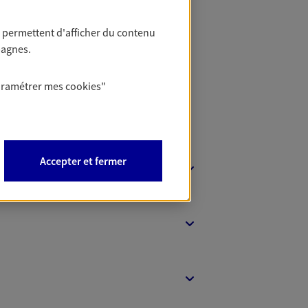
 Banque
 permettent d'afficher du contenu
pagnes.
aramétrer mes
cookies
"
Accepter et fermer