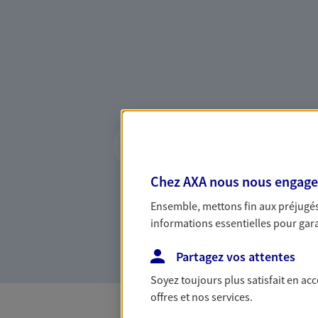
Vous accompagner 
confiance
Vous accompagner dans vos p
Chez AXA nous nous engageon
votre vie, c'est ainsi que no
Ensemble, mettons fin aux préjugés 
la confiance et la proximité.
informations essentielles pour garan
connaître que nous proposon
Partagez vos attentes
Soyez toujours plus satisfait en ac
offres et nos services.