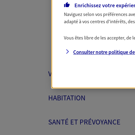
Enrichissez votre expérie
Toutes
Naviguez selon vos préférences ave
adapté à vos centres d'intérêts, d
Vous êtes libre de les accepter, de
Consulter notre politique d
VÉHICULES
HABITATION
SANTÉ ET PRÉVOYANCE