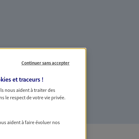
es professionnels et les
Continuer sans accepter
ommes des indépendants. Nous
kies et traceurs
!
des solutions cohérentes pour protéger
 Ils nous aident à traiter des
ollaborateurs... mais aussi vous-même et
ns le respect de votre vie privée.
ous aident à faire évoluer nos