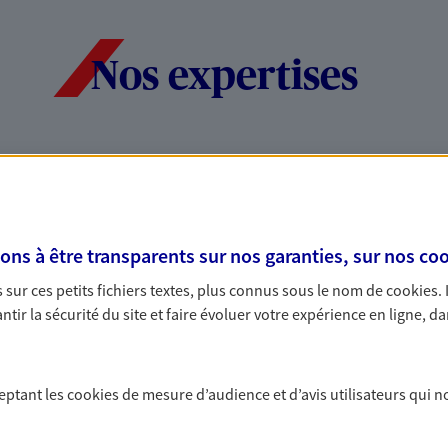
Nos expertises
dans la durée et la
Accompagner l
entreprises
rojets de vie tout au long de
Comme vous, nous s
s à être transparents sur nos garanties, sur nos
coo
us concevons notre métier : dans
bâtissons ensemble 
sur ces petits fichiers textes, plus connus sous le nom de
cookies
.
 C'est en apprenant à vous
votre activité, vos c
tir la sécurité du site et faire évoluer votre expérience en ligne, da
s de meilleures solutions.
votre famille.
ceptant les
cookies
de mesure d’audience et d’avis utilisateurs qui n