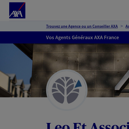
Espace client
Accéder au contenu principal
Accéder au pied de page
Trouvez une Agence ou un Conseiller AXA
A
Vos Agents Généraux AXA France
Leo Et Assoc