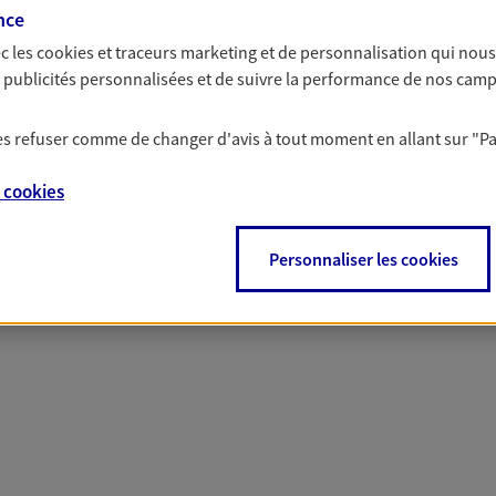
nce
 nos offres Assurance &
c les
cookies et traceurs
marketing et de personnalisation qui nous
es publicités personnalisées et de suivre la performance de nos cam
 les refuser comme de changer d'avis à tout moment en allant sur
"P
PARTICULIERS
PRO & ENTREPRISES
e
cookies
Personnaliser les cookies