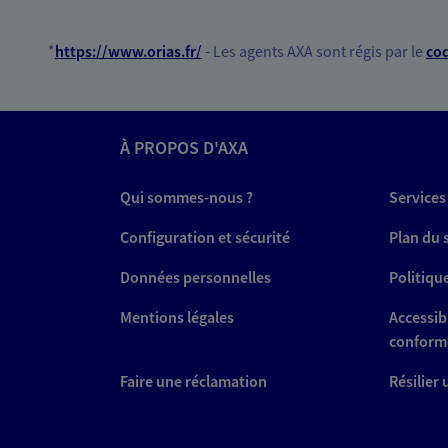
*
https://www.orias.fr/
- Les agents AXA sont régis par le
cod
À PROPOS D'AXA
Qui sommes-nous ?
Services
Configuration et sécurité
Plan du 
Données personnelles
Politiqu
Mentions légales
Accessibi
conform
Faire une réclamation
Résilier