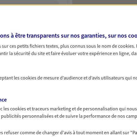
ITE WEB
s à être transparents sur nos garanties, sur nos
coo
sur ces petits fichiers textes, plus connus sous le nom de
cookies
.
ce exclusif AXA France
tir la sécurité du site et faire évoluer votre expérience en ligne, da
ceptant les
cookies
de mesure d’audience et d’avis utilisateurs qui n
NOUS CONTACTER
nce
VOIR NOTRE SITE WEB
c les
cookies et traceurs
marketing et de personnalisation qui nous
es publicités personnalisées et de suivre la performance de nos cam
28644); EI FAIVRE PIERRET OLIVIER
I PONCEOT SEBASTIEN (16003639)
 les refuser comme de changer d'avis à tout moment en allant sur
"P