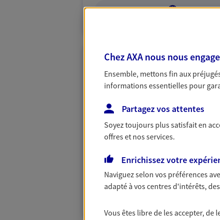
VOIR NOTRE S
Chez AXA nous nous engageon
Leo Et Associes
Ensemble, mettons fin aux préjugés 
Agents Généraux d'assuran
informations essentielles pour garan
44 Rue Ch De Gaulle, 25410 St Vit
Partagez vos attentes
Horaires :
Fermé
Ouvre le 10 août à 09:00
Soyez toujours plus satisfait en ac
offres et nos services.
03 81 84 89 18
Enrichissez votre expérie
PRENDRE RENDEZ-VOUS
Naviguez selon vos préférences ave
adapté à vos centres d'intérêts, d
N° Orias * (orias.fr) : EI LOUVET EDDY (070
(07031229); EI LEO MATHIEU (13004680); E
Vous êtes libre de les accepter, de