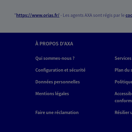
*
https://www.orias.fr/
- Les agents AXA sont régis par le
cod
À PROPOS D'AXA
Qui sommes-nous ?
Services
Configuration et sécurité
Plan du 
Données personnelles
Politiqu
Mentions légales
Accessibi
conform
Faire une réclamation
Résilier