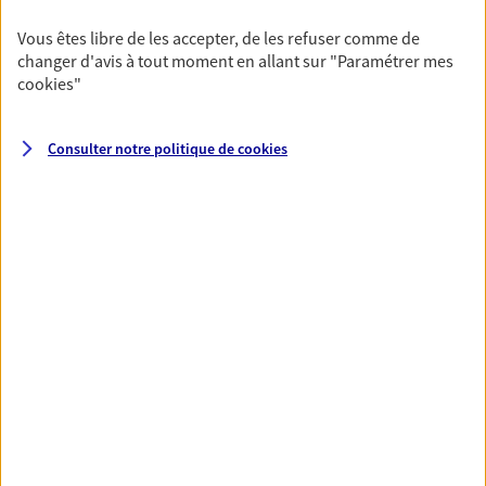
06 47 66 83 31
Vous êtes libre de les accepter, de les refuser comme de
changer d'avis à tout moment en allant sur
"Paramétrer mes
cookies
"
NOUS CONTACTER
VOIR NOTRE SITE WEB
Consulter notre politique de
cookies
Matthieu Morillon
Agent général d'assurance exclusif AXA
Prévoyance & Patrimoine
19 Rue De La Republique, 25000 Besancon
Horaires :
Fermé
Ouvre à 08:30
06 32 70 85 84