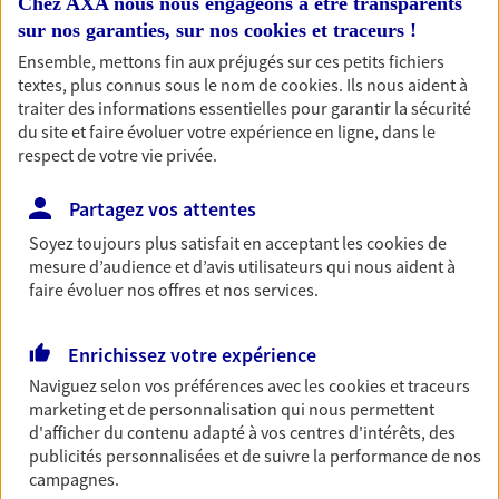
Chez AXA nous nous engageons à être transparents
Ouvre à 09:00
sur nos garanties, sur nos
cookies et traceurs
!
Ensemble, mettons fin aux préjugés sur ces petits fichiers
03 81 51 52 25
textes, plus connus sous le nom de
cookies
. Ils nous aident à
traiter des informations essentielles pour garantir la sécurité
du site et faire évoluer votre expérience en ligne, dans le
NOUS CONTACTER
respect de votre vie privée.
PRENDRE RENDEZ-VOUS
Partagez vos attentes
VOIR NOTRE SITE WEB
Soyez toujours plus satisfait en acceptant les
cookies
de
mesure d’audience et d’avis utilisateurs qui nous aident à
N° Orias * (orias.fr) : 07013187
faire évoluer nos offres et nos services.
Enrichissez votre expérience
Naviguez selon vos préférences avec les
cookies et traceurs
Arnaud Jacques
marketing et de personnalisation qui nous permettent
Conseiller AXA Epargne et Protection
d'afficher du contenu adapté à vos centres d'intérêts, des
publicités personnalisées et de suivre la performance de nos
25000 Besancon
campagnes.