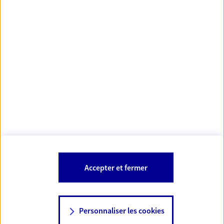
https://www.orias.fr/
code des
*
- Les agents AXA sont régis par le
assurances
À PROPOS D'AXA
NOS AUTRES PRODUITS
SITES AXA
Accepter et fermer
Personnaliser les cookies