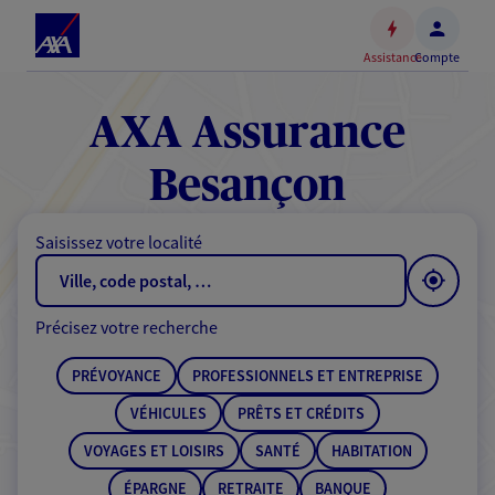
Espace
client
Assistance
Compte
Accéder
au
contenu
AXA Assurance
principal
Accéder
Besançon
au
pied
Saisissez votre localité
de
page
Précisez votre recherche
PRÉVOYANCE
PROFESSIONNELS ET ENTREPRISE
VÉHICULES
PRÊTS ET CRÉDITS
VOYAGES ET LOISIRS
SANTÉ
HABITATION
ÉPARGNE
RETRAITE
BANQUE