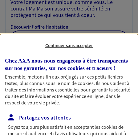
Votre logement est unique, comme vous. Le
contrat Ma Maison assure votre sérénité en
protégeant ce qui vous tient à coeur.
Découvrir l'offre Habitation
OBTENIR UN TARIF EN LIGNE
Continuer sans accepter
Chez AXA nous nous engageons à être transparents
Garantie Accidents de la Vie
sur nos garanties, sur nos
cookies et traceurs
!
Bricoleuse, féru de jardinage, pâtissier en herbe
Ensemble, mettons fin aux préjugés sur ces petits fichiers
ou grande lectrice… personne n'est à l'abri d'un
textes, plus connus sous le nom de
cookies
. Ils nous aident à
accident du quotidien. Avec Ma Protection
traiter des informations essentielles pour garantir la sécurité
Accident, protégez votre qualité de vie et vos
du site et faire évoluer votre expérience en ligne, dans le
revenus.
respect de votre vie privée.
Découvrir l'offre Garantie Accidents de la Vie
Partagez vos attentes
OBTENIR UN TARIF EN LIGNE
Soyez toujours plus satisfait en acceptant les
cookies
de
mesure d’audience et d’avis utilisateurs qui nous aident à