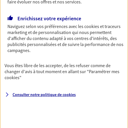
faire évoluer nos offres et nos services.
Multirisque Entreprise
Gagnez en simplicité et en sérénité avec votre
Enrichissez votre expérience
assurance multirisque entreprise. Un contrat
Naviguez selon vos préférences avec les
cookies et traceurs
unique pour protéger vos locaux, matériels pro,
marketing et de personnalisation qui nous permettent
équipements et stocks… sans oublier votre
d'afficher du contenu adapté à vos centres d'intérêts, des
responsabilité civile.
publicités personnalisées et de suivre la performance de nos
Découvrir l'offre Multirisque Entreprise
campagnes.
DEMANDER UN DEVIS
Vous êtes libre de les accepter, de les refuser comme de
changer d'avis à tout moment en allant sur
"Paramétrer mes
cookies
"
VOIR TOUTES NOS OFFRES
Consulter notre politique de
cookies
Nos expertises