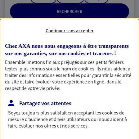
RECHERCHER
Continuer sans accepter
2 résultats correspondent à votre
Chez AXA nous nous engageons à être transparents
recherche
sur nos garanties, sur nos
cookies et traceurs
!
Passer les
Ensemble, mettons fin aux préjugés sur ces petits fichiers
résultats
textes, plus connus sous le nom de
cookies
. Ils nous aident à
traiter des informations essentielles pour garantir la sécurité
Liste
Carte
du site et faire évoluer votre expérience en ligne, dans le
respect de votre vie privée.
Partagez vos attentes
Emile Nerac
Soyez toujours plus satisfait en acceptant les
cookies
de
Agent Général d'assurance exclusif AXA
mesure d’audience et d’avis utilisateurs qui nous aident à
France
faire évoluer nos offres et nos services.
19 Grande Rue, 25400 Audincourt
Horaires :
Fermé