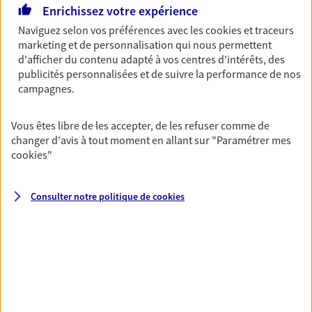
Enrichissez votre expérience
Ouvre demain à 10:00
Naviguez selon vos préférences avec les
cookies et traceurs
marketing et de personnalisation qui nous permettent
03 81 36 28 30
d'afficher du contenu adapté à vos centres d'intérêts, des
publicités personnalisées et de suivre la performance de nos
campagnes.
NOUS CONTACTER
PRENDRE RENDEZ-VOUS
Vous êtes libre de les accepter, de les refuser comme de
changer d'avis à tout moment en allant sur
"Paramétrer mes
VOIR NOTRE SITE WEB
cookies
"
N° Orias * (orias.fr) : 07012800
Consulter notre politique de
cookies
Idir Graradji
Conseiller AXA Epargne et Protection
25400 Audincourt