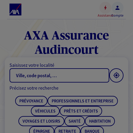
Espace
client
Assistance
Compte
Accéder
au
contenu
AXA Assurance
principal
Accéder
Audincourt
au
pied
Saisissez votre localité
de
page
Précisez votre recherche
PRÉVOYANCE
PROFESSIONNELS ET ENTREPRISE
VÉHICULES
PRÊTS ET CRÉDITS
VOYAGES ET LOISIRS
SANTÉ
HABITATION
ÉPARGNE
RETRAITE
BANQUE