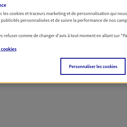
nce
c les
cookies et traceurs
marketing et de personnalisation qui nous
es publicités personnalisées et de suivre la performance de nos cam
 nos offres Assurance &
 les refuser comme de changer d'avis à tout moment en allant sur
"P
e
cookies
Personnaliser les cookies
PARTICULIERS
PRO & ENTREPRISES