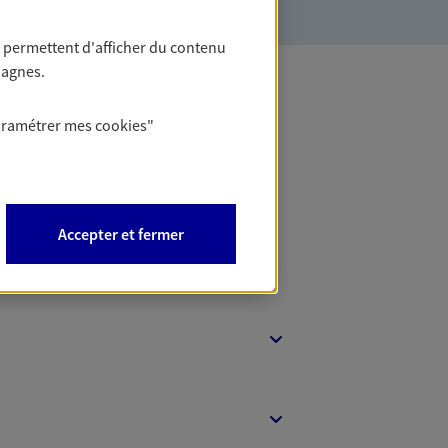
 permettent d'afficher du contenu
pagnes.
 Banque
aramétrer mes
cookies
"
Accepter et fermer