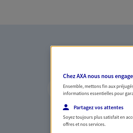
Chez AXA nous nous engageon
Vous accompagner 
Ensemble, mettons fin aux préjugés 
confiance
informations essentielles pour garan
Vous accompagner dans vos p
Partagez vos attentes
votre vie, c'est ainsi que no
la confiance et la proximité.
Soyez toujours plus satisfait en ac
connaître que nous proposon
offres et nos services.