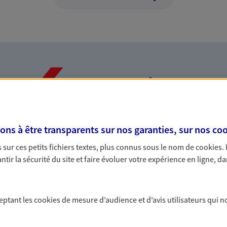
Nos expertises
s à être transparents sur nos garanties, sur nos
coo
dans la durée et la
Accompagner l
sur ces petits fichiers textes, plus connus sous le nom de
cookies
.
entreprises
tir la sécurité du site et faire évoluer votre expérience en ligne, da
rojets de vie tout au long de
Comme vous, nous s
us concevons notre métier : dans
bâtissons ensemble 
 C'est en apprenant à vous
votre activité, vos c
ceptant les
cookies
de mesure d’audience et d’avis utilisateurs qui n
s de meilleures solutions.
votre famille.