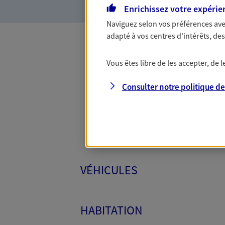
Enrichissez votre expérie
Naviguez selon vos préférences ave
adapté à vos centres d'intérêts, d
Toutes
Vous êtes libre de les accepter, de
Consulter notre politique d
VÉHICULES
HABITATION