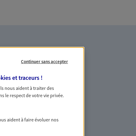
Continuer sans accepter
kies et traceurs
!
es professionnels et les
 Ils nous aident à traiter des
ns le respect de votre vie privée.
ommes des indépendants. Nous
des solutions cohérentes pour protéger
ollaborateurs... mais aussi vous-même et
ous aident à faire évoluer nos