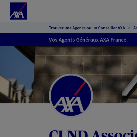
Espace client
Accéder au contenu principal
Accéder au pied de page
Trouvez une Agence ou un Conseiller AXA
A
Vos Agents Généraux AXA France
CLND Associ