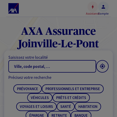
Espace
client
Assistance
Compte
Accéder
au
contenu
AXA Assurance
principal
Accéder
Joinville-Le-Pont
au
pied
Saisissez votre localité
de
page
Précisez votre recherche
PRÉVOYANCE
PROFESSIONNELS ET ENTREPRISE
VÉHICULES
PRÊTS ET CRÉDITS
VOYAGES ET LOISIRS
SANTÉ
HABITATION
ÉPARGNE
RETRAITE
BANQUE