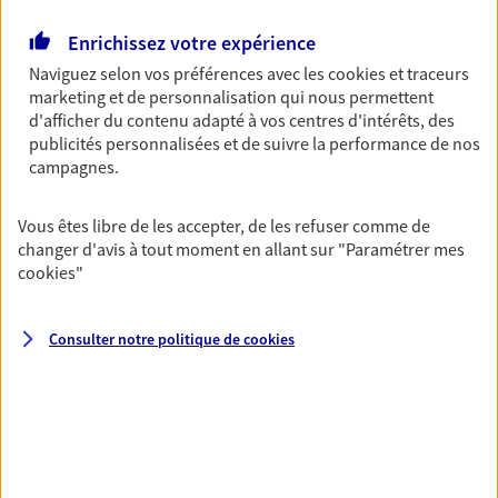
Ouvre le 10 août à 09:00
Enrichissez votre expérience
Naviguez selon vos préférences avec les
cookies et traceurs
06 64 75 42 60
marketing et de personnalisation qui nous permettent
d'afficher du contenu adapté à vos centres d'intérêts, des
NOUS CONTACTER
publicités personnalisées et de suivre la performance de nos
campagnes.
VOIR NOTRE SITE WEB
Vous êtes libre de les accepter, de les refuser comme de
N° Orias * (orias.fr) : 21000772
changer d'avis à tout moment en allant sur
"Paramétrer mes
cookies
"
Consulter notre politique de
cookies
CLND Associes
Agents Généraux d'assurance exclusif AXA
France
8 Rue Halifax, 94345 Joinville Le Pont Cedex
Horaires :
Fermé
Ouvre le 10 août à 09:00