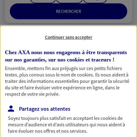
RECHERCHER
Continuer sans accepter
2 résultats correspondent à votre
recherche
Chez AXA nous nous engageons à être transparents
Passer les
sur nos garanties, sur nos
cookies et traceurs
!
résultats
Ensemble, mettons fin aux préjugés sur ces petits fichiers
textes, plus connus sous le nom de
cookies
. Ils nous aident à
Liste
Carte
traiter des informations essentielles pour garantir la sécurité
du site et faire évoluer votre expérience en ligne, dans le
respect de votre vie privée.
Pierre Bottoni
Partagez vos attentes
Agent général d'assurance exclusif AXA
Soyez toujours plus satisfait en acceptant les
cookies
de
Prévoyance & Patrimoine
mesure d’audience et d’avis utilisateurs qui nous aident à
4 B Rue De La Paix 1er Etage, 94340 Joinville Le Pont
faire évoluer nos offres et nos services.
Horaires :
Fermé