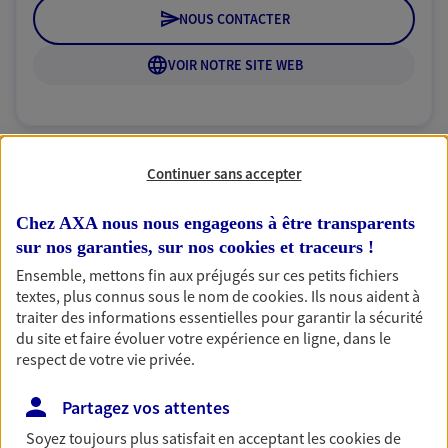
NOUS CONTACTER
VOIR NOTRE SITE WEB
Continuer sans accepter
Simone Benamara
Mandataire d'Assurance AXA Epargne et
Chez AXA nous nous engageons à être transparents
Protection
sur nos garanties, sur nos
cookies et traceurs
!
94000 Creteil
Ensemble, mettons fin aux préjugés sur ces petits fichiers
textes, plus connus sous le nom de
cookies
. Ils nous aident à
traiter des informations essentielles pour garantir la sécurité
06 16 12 77 79
du site et faire évoluer votre expérience en ligne, dans le
respect de votre vie privée.
NOUS CONTACTER
Partagez vos attentes
VOIR NOTRE SITE WEB
Soyez toujours plus satisfait en acceptant les
cookies
de