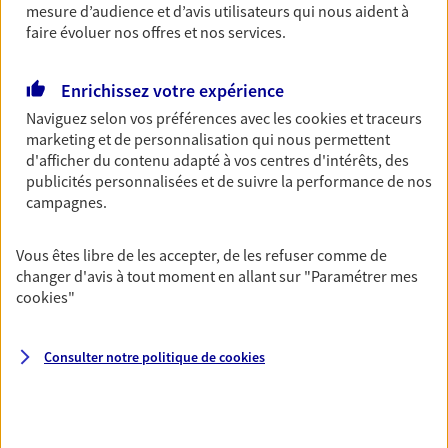
mesure d’audience et d’avis utilisateurs qui nous aident à
N° Orias * (orias.fr) : 07017468
faire évoluer nos offres et nos services.
Enrichissez votre expérience
Benjamin Tuil
Naviguez selon vos préférences avec les
cookies et traceurs
marketing et de personnalisation qui nous permettent
Conseiller AXA Epargne et Protection
d'afficher du contenu adapté à vos centres d'intérêts, des
publicités personnalisées et de suivre la performance de nos
94370 Sucy En Brie
campagnes.
06 62 20 89 68
Vous êtes libre de les accepter, de les refuser comme de
changer d'avis à tout moment en allant sur
"Paramétrer mes
NOUS CONTACTER
cookies
"
VOIR NOTRE SITE WEB
Consulter notre politique de
cookies