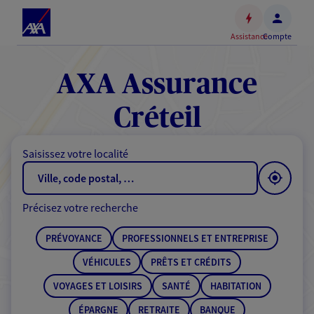
Espace
client
Assistance
Compte
Accéder
au
contenu
AXA Assurance
principal
Accéder
Créteil
au
pied
Saisissez votre localité
de
page
Précisez votre recherche
PRÉVOYANCE
PROFESSIONNELS ET ENTREPRISE
VÉHICULES
PRÊTS ET CRÉDITS
VOYAGES ET LOISIRS
SANTÉ
HABITATION
ÉPARGNE
RETRAITE
BANQUE