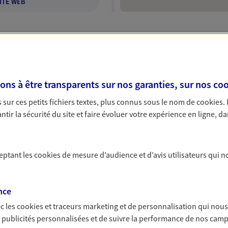
ITE WEB
mont
ffres d'assurance AXA à
s à être transparents sur nos garanties, sur nos
coo
 exclusif AXA France
sur ces petits fichiers textes, plus connus sous le nom de
cookies
.
Ivry-Sur-Seine
tes à la recherche d'une assurance santé, auto ou habitatio
tir la sécurité du site et faire évoluer votre expérience en ligne, da
 Grâce aux nombreuses agences AXA situées à Ivry-sur-Sein
z rapidement rencontrer nos agents qui apporteront des ré
ceptant les
cookies
de mesure d’audience et d’avis utilisateurs qui n
NOUS CONTACTER
VOIR NOTRE SITE WEB
ry-sur-Seine
nce
c les
cookies et traceurs
marketing et de personnalisation qui nous
bile à Ivry-sur-Seine, neuve ou d'occasion, choisir la bonn
es publicités personnalisées et de suivre la performance de nos cam