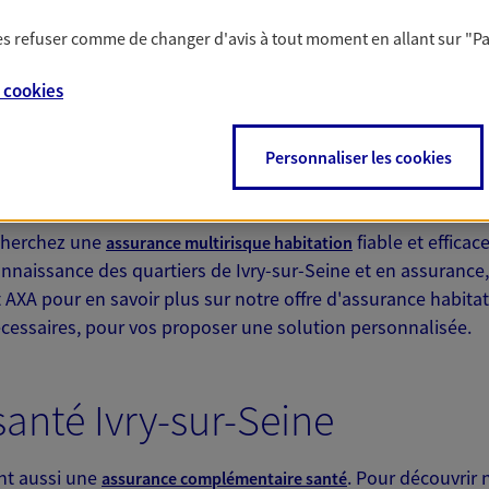
nombre de propositions présentes sur le marché. Que vous s
n des conseillers experts en assurance auto pour vous aider
 les refuser comme de changer d'avis à tout moment en allant sur
"P
otre budget. Dans le cas où vous êtes victime d'un sinistre, 
 exclusif AXA Prévoyance &
e
cookies
démarches.
ur Seine
Personnaliser les cookies
ion Ivry-sur-Seine
NOUS CONTACTER
 cherchez une
fiable et efficac
assurance multirisque habitation
onnaissance des quartiers de Ivry-sur-Seine et en assurance,
ITE WEB
 AXA pour en savoir plus sur notre offre d'assurance habitati
cessaires, pour vos proposer une solution personnalisée.
anté Ivry-sur-Seine
nt aussi une
. Pour découvrir 
assurance complémentaire santé