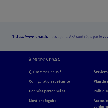
*
https://www.orias.fr/
- Les agents AXA sont régis par le
cod
À PROPOS D'AXA
Qui sommes-nous ?
Services
Configuration et sécurité
Plan du 
Données personnelles
Politiqu
Mentions légales
Accessibi
conform