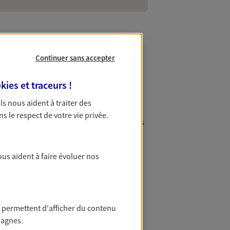
Continuer sans accepter
 Ivry-sur-Seine
kies et traceurs
!
 Ils nous aident à traiter des
n ? AXA, professionnel en assurance,
ns le respect de votre vie privée.
e, nos experts se trouvent à deux pas
ponses à vos attentes et vous feront
ous aident à faire évoluer nos
 permettent d'afficher du contenu
e
peut vite
compagnie d'assurance auto
pagnes.