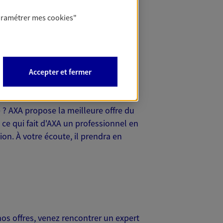
oyez jeune conducteur ou confirmé,
 à choisir l'assurance auto qui
aramétrer mes
cookies
"
votre conseiller assurance auto AXA
Accepter et fermer
e ? AXA propose la meilleure offre du
 ce qui fait d'AXA un professionnel en
on. À votre écoute, il prendra en
nos offres, venez rencontrer un expert