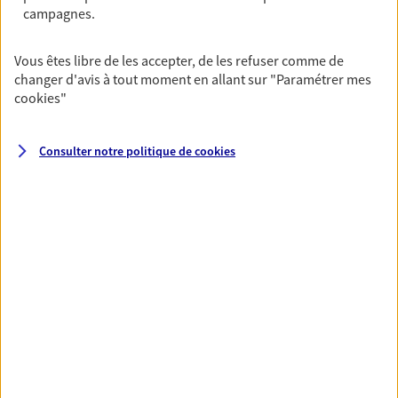
Nous construisons des solutions en cohérence avec vos
campagnes.
besoins et votre situation personnelle afin de consolider
votre protection sociale et patrimoniale.
Vous êtes libre de les accepter, de les refuser comme de
changer d'avis à tout moment en allant sur
"Paramétrer mes
cookies
"
Consulter notre politique de
cookies
Toutes nos solutions
Prévoyance & Patrimoine
PARTICULIERS
PRO & ENTREPRISES
SANTÉ ET PRÉVOYANCE