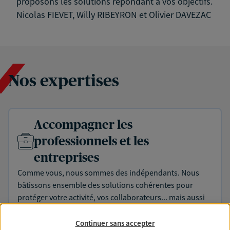
proposons les solutions répondant à vos objectifs.
Nicolas FIEVET, Willy RIBEYRON et Olivier DAVEZAC
Nos expertises
Accompagner les
professionnels et les
entreprises
Comme vous, nous sommes des indépendants. Nous
bâtissons ensemble des solutions cohérentes pour
protéger votre activité, vos collaborateurs... mais aussi
vous-même et votre famille.
Continuer sans accepter