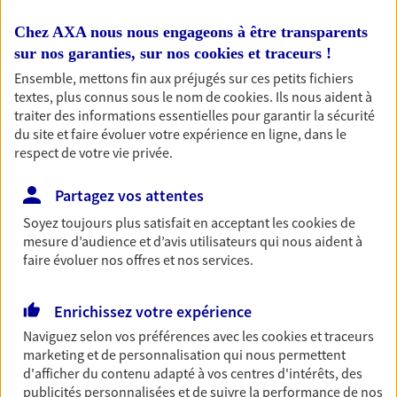
Anticiper et préparer votre
Chez AXA nous nous engageons à être transparents
retraite
sur nos garanties, sur nos
cookies et traceurs
!
Il n'est jamais ni trop tôt, ni trop tard pour préparer
Ensemble, mettons fin aux préjugés sur ces petits fichiers
votre retraite. Nous vous aidons à trouver les solutions
textes, plus connus sous le nom de
cookies
. Ils nous aident à
traiter des informations essentielles pour garantir la sécurité
pour maintenir votre qualité de vie et profiter
du site et faire évoluer votre expérience en ligne, dans le
pleinement de cette nouvelle étape : PER, assurance
respect de votre vie privée.
vie...
Partagez vos attentes
Optimiser la gestion de votre
Soyez toujours plus satisfait en acceptant les
cookies
de
mesure d’audience et d’avis utilisateurs qui nous aident à
patrimoine
faire évoluer nos offres et nos services.
Gérez et optimisez votre patrimoine avec nos solutions
pour diversifier vos placements et protéger vos actifs.
Enrichissez votre expérience
Naviguez selon vos préférences avec les
cookies et traceurs
Réaliser un bilan social et
marketing et de personnalisation qui nous permettent
d'afficher du contenu adapté à vos centres d'intérêts, des
patrimonial de votre situation
publicités personnalisées et de suivre la performance de nos