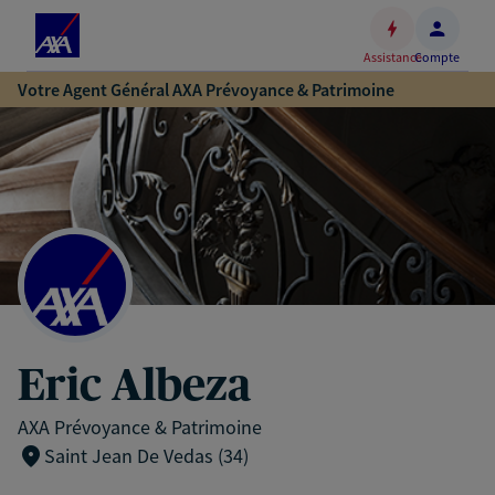
Espace
client
Assistance
Compte
Accéder
Votre Agent Général AXA Prévoyance & Patrimoine
au
contenu
principal
Accéder
au
pied
de
page
Eric Albeza
AXA Prévoyance & Patrimoine
Saint Jean De Vedas (34)