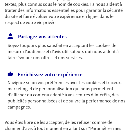
textes, plus connus sous le nom de
cookies
. Ils nous aident à
Accompagner vos projets de
traiter des informations essentielles pour garantir la sécurité
du site et faire évoluer votre expérience en ligne, dans le
vie
respect de votre vie privée.
Achat immobilier, installation, départ à la retraite…
Autant de moments de vie qui nécessitent des solutions
Partagez vos attentes
d'assurance et d'épargne. Recevez un conseil d'expert
Soyez toujours plus satisfait en acceptant les
cookies
de
cohérent avec vos besoins
mesure d’audience et d’avis utilisateurs qui nous aident à
faire évoluer nos offres et nos services.
Vous protéger et protéger vos
Enrichissez votre expérience
proches face aux aléas de la vie
Naviguez selon vos préférences avec les
cookies et traceurs
Avec nos solutions de prévoyance, sécurisez vos
marketing et de personnalisation qui nous permettent
ressources et protégez vos proches en cas d'accident,
d'afficher du contenu adapté à vos centres d'intérêts, des
d'invalidité, d'incapacité ou de décès.
publicités personnalisées et de suivre la performance de nos
campagnes.
Optimiser la gestion de votre
Vous êtes libre de les accepter, de les refuser comme de
patrimoine
changer d'avis à tout moment en allant sur
"Paramétrer mes