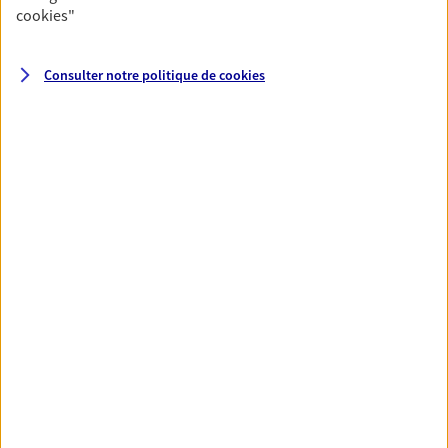
Gérez et optimisez votre patrimoine avec nos solutions
cookies
"
pour diversifier vos placements et protéger vos actifs.
Consulter notre politique de
cookies
Toutes nos solutions
Prévoyance & Patrimoine
PARTICULIERS
PRO & ENTREPRISES
SANTÉ ET PRÉVOYANCE