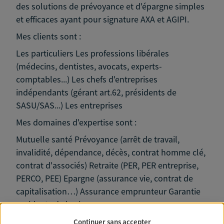
des solutions de prévoyance et d'épargne simples
et efficaces ayant pour signature AXA et AGIPI.
Mes clients sont :
Les particuliers Les professions libérales
(médecins, dentistes, avocats, experts-
comptables...) Les chefs d'entreprises
indépendants (gérant art.62, présidents de
SASU/SAS...) Les entreprises
Mes domaines d'expertise sont :
Mutuelle santé Prévoyance (arrêt de travail,
invalidité, dépendance, décès, contrat homme clé,
contrat d'associés) Retraite (PER, PER entreprise,
PERCO, PEE) Epargne (assurance vie, contrat de
capitalisation…) Assurance emprunteur Garantie
accidents de la vie
Rencontrons-nous ! (Disponible également en
Continuer sans accepter