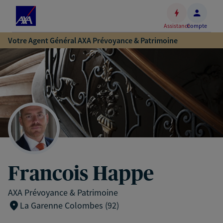
Espace
client
Assistance
Compte
Accéder
Votre Agent Général AXA Prévoyance & Patrimoine
au
contenu
principal
Accéder
au
pied
de
page
Francois Happe
AXA Prévoyance & Patrimoine
La Garenne Colombes (92)