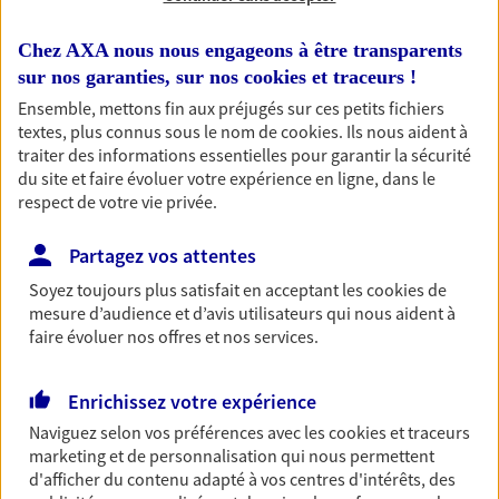
VISIO)
Chez AXA nous nous engageons à être transparents
sur nos garanties, sur nos
cookies et traceurs
!
Ensemble, mettons fin aux préjugés sur ces petits fichiers
textes, plus connus sous le nom de
cookies
. Ils nous aident à
traiter des informations essentielles pour garantir la sécurité
Nos expertises
du site et faire évoluer votre expérience en ligne, dans le
respect de votre vie privée.
Partagez vos attentes
Accompagner les
Soyez toujours plus satisfait en acceptant les
cookies
de
professionnels et les
mesure d’audience et d’avis utilisateurs qui nous aident à
entreprises
faire évoluer nos offres et nos services.
Comme vous, nous sommes des indépendants. Nous
bâtissons ensemble des solutions cohérentes pour
Enrichissez votre expérience
protéger votre activité, vos collaborateurs... mais aussi
Naviguez selon vos préférences avec les
cookies et traceurs
vous-même et votre famille.
marketing et de personnalisation qui nous permettent
d'afficher du contenu adapté à vos centres d'intérêts, des