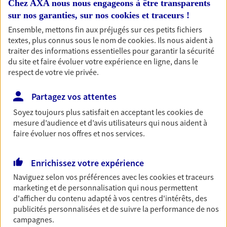
Chez AXA nous nous engageons à être transparents
professionnels et les
sur nos garanties, sur nos
cookies et traceurs
!
entreprises
Ensemble, mettons fin aux préjugés sur ces petits fichiers
Comme vous, nous sommes des indépendants. Nous
textes, plus connus sous le nom de
cookies
. Ils nous aident à
traiter des informations essentielles pour garantir la sécurité
bâtissons ensemble des solutions cohérentes pour
du site et faire évoluer votre expérience en ligne, dans le
protéger votre activité, vos collaborateurs... mais aussi
respect de votre vie privée.
vous-même et votre famille.
Partagez vos attentes
Accompagner vos projets de
Soyez toujours plus satisfait en acceptant les
cookies
de
mesure d’audience et d’avis utilisateurs qui nous aident à
vie
faire évoluer nos offres et nos services.
Achat immobilier, installation, départ à la retraite…
Autant de moments de vie qui nécessitent des solutions
Enrichissez votre expérience
d'assurance et d'épargne. Recevez un conseil d'expert
cohérent avec vos besoins
Naviguez selon vos préférences avec les
cookies et traceurs
marketing et de personnalisation qui nous permettent
d'afficher du contenu adapté à vos centres d'intérêts, des
Vous aider à constituer une
publicités personnalisées et de suivre la performance de nos
campagnes.
épargne