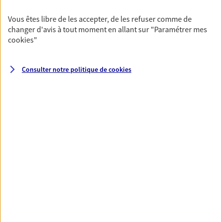
De nombreuses solutions s'offrent à vous pour faire
Vous êtes libre de les accepter, de les refuser comme de
fructifier votre épargne. Laquelle correspond à vos
changer d'avis à tout moment en allant sur
"Paramétrer mes
objectifs ? Rien ne remplace les conseils d'un expert :
cookies
"
Assurance vie, PER, Livret… Faisons le point ensemble !
Consulter notre politique de
cookies
Préparer votre avenir
Anticipez les imprévus et sécurisez votre futur grâce à
nos différentes solutions. Nous vous accompagnons
dans vos projets de vie en privilégiant une relation de
confiance et de proximité.
Toutes nos solutions
Prévoyance & Patrimoine