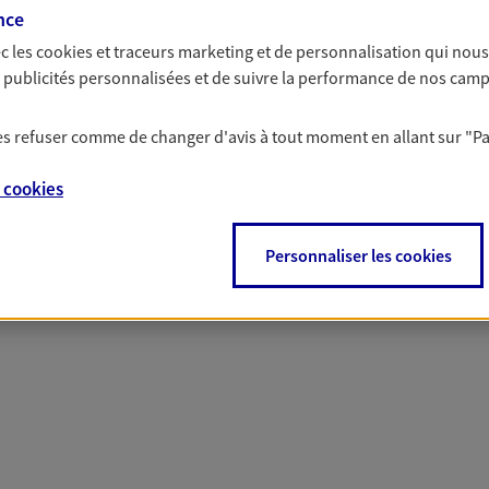
nce
c les
cookies et traceurs
marketing et de personnalisation qui nous
 nos offres Assurance &
es publicités personnalisées et de suivre la performance de nos cam
 les refuser comme de changer d'avis à tout moment en allant sur
"P
e
cookies
PARTICULIERS
PRO & ENTREPRISES
Personnaliser les cookies