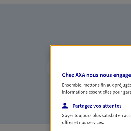
Vous accompagner 
confiance
Chez AXA nous nous engageon
Vous accompagner dans vos p
Ensemble, mettons fin aux préjugés 
votre vie, c'est ainsi que no
informations essentielles pour garan
la confiance et la proximité.
connaître que nous proposon
Partagez vos attentes
Soyez toujours plus satisfait en ac
offres et nos services.