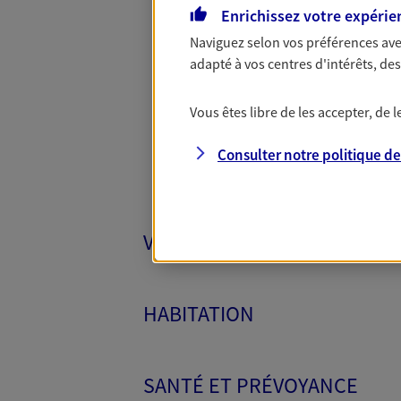
Enrichissez votre expérie
Naviguez selon vos préférences ave
Toutes
adapté à vos centres d'intérêts, d
Vous êtes libre de les accepter, de
Consulter notre politique d
VÉHICULES
HABITATION
SANTÉ ET PRÉVOYANCE