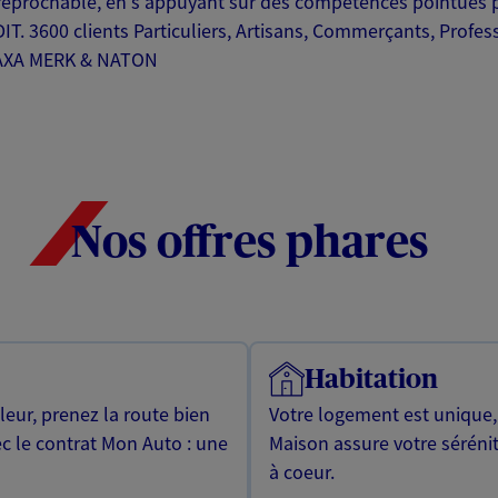
rréprochable, en s'appuyant sur des compétences pointues po
600 clients Particuliers, Artisans, Commerçants, Professi
e AXA MERK & NATON
Nos offres phares
Habitation
leur, prenez la route bien
Votre logement est unique
ec le contrat Mon Auto : une
Maison assure votre sérénit
à coeur.