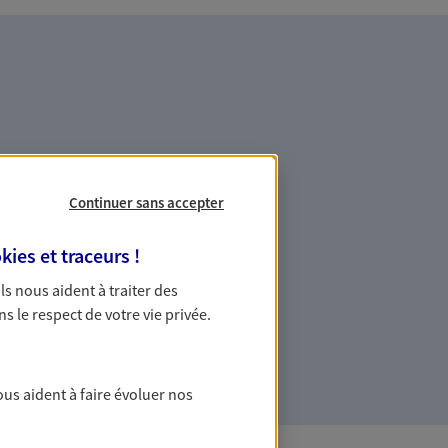
es professionnels et les
Continuer sans accepter
kies et traceurs
!
ommes des indépendants. Nous
 Ils nous aident à traiter des
des solutions cohérentes pour protéger
ns le respect de votre vie privée.
ollaborateurs... mais aussi vous-même et
ous aident à faire évoluer nos