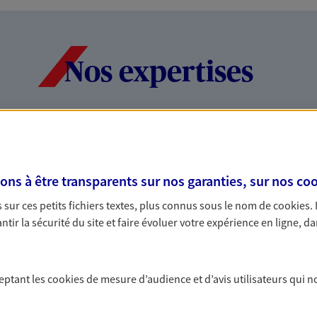
Nos expertises
dans la durée et la
Accompagner l
entreprises
s à être transparents sur nos garanties, sur nos
coo
rojets de vie tout au long de
Comme vous, nous s
sur ces petits fichiers textes, plus connus sous le nom de
cookies
.
us concevons notre métier : dans
bâtissons ensemble 
tir la sécurité du site et faire évoluer votre expérience en ligne, da
 C'est en apprenant à vous
votre activité, vos c
s de meilleures solutions.
votre famille.
ceptant les
cookies
de mesure d’audience et d’avis utilisateurs qui n