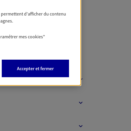
 permettent d'afficher du contenu
 Banque
pagnes.
aramétrer mes
cookies
"
Accepter et fermer