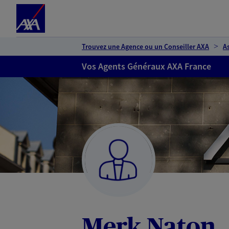
Espace client
Accéder au contenu principal
Accéder au pied de page
Trouvez une Agence ou un Conseiller AXA
A
Vos Agents Généraux AXA France
Merk Naton