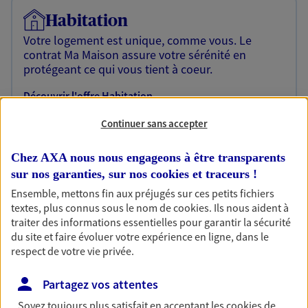
Habitation
Votre logement est unique, comme vous. Le
contrat Ma Maison assure votre sérénité en
protégeant ce qui vous tient à coeur.
Découvrir l'offre Habitation
OBTENIR UN TARIF EN LIGNE
Continuer sans accepter
Chez AXA nous nous engageons à être transparents
sur nos garanties, sur nos
cookies et traceurs
!
Garantie Accidents de la Vie
Ensemble, mettons fin aux préjugés sur ces petits fichiers
Bricoleuse, féru de jardinage, pâtissier en herbe
textes, plus connus sous le nom de
cookies
. Ils nous aident à
ou grande lectrice… personne n'est à l'abri d'un
traiter des informations essentielles pour garantir la sécurité
accident du quotidien. Avec Ma Protection
du site et faire évoluer votre expérience en ligne, dans le
Accident, protégez votre qualité de vie et vos
respect de votre vie privée.
revenus.
Découvrir l'offre Garantie Accidents de la Vie
Partagez vos attentes
Soyez toujours plus satisfait en acceptant les
cookies
de
OBTENIR UN TARIF EN LIGNE