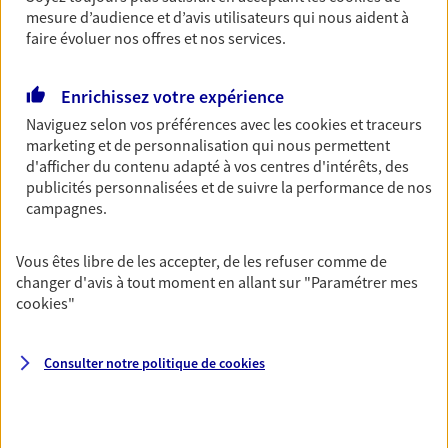
mesure d’audience et d’avis utilisateurs qui nous aident à
faire évoluer nos offres et nos services.
Multirisque Entreprise
Enrichissez votre expérience
Gagnez en simplicité et en sérénité avec votre
Naviguez selon vos préférences avec les
cookies et traceurs
assurance multirisque entreprise. Un contrat
marketing et de personnalisation qui nous permettent
unique pour protéger vos locaux, matériels pro,
d'afficher du contenu adapté à vos centres d'intérêts, des
équipements et stocks… sans oublier votre
publicités personnalisées et de suivre la performance de nos
responsabilité civile.
campagnes.
Découvrir l'offre Multirisque Entreprise
Vous êtes libre de les accepter, de les refuser comme de
DEMANDER UN DEVIS
changer d'avis à tout moment en allant sur
"Paramétrer mes
cookies
"
VOIR TOUTES NOS OFFRES
Consulter notre politique de
cookies