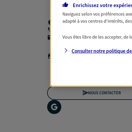
Enrichissez votre expérie
Naviguez selon vos préférences ave
adapté à vos centres d'intérêts, d
50 Boulevard Du Doyenne,
49100 Ange
06 62 05 29 48
Vous êtes libre de les accepter, de
agencea2p.sandra.elineau@axa.fr
Consulter notre politique d
Horaires :
Fermé
Ouvre le 10 août à 09:00
*Horaires sur rendez-vous
NOUS CONTACTER