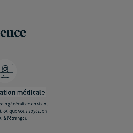
rence
tation médicale
in généraliste en visio,
it, où que vous soyez, en
u à l'étranger.